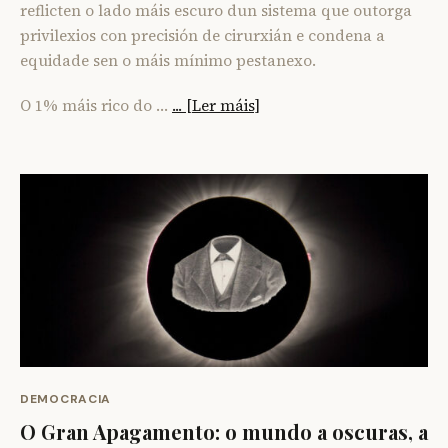
reflicten o lado máis escuro dun sistema que outorga
privilexios con precisión de cirurxián e condena a
equidade sen o máis mínimo pestanexo.
O 1% máis rico do …
... [Ler máis]
DEMOCRACIA
O Gran Apagamento: o mundo a oscuras, a