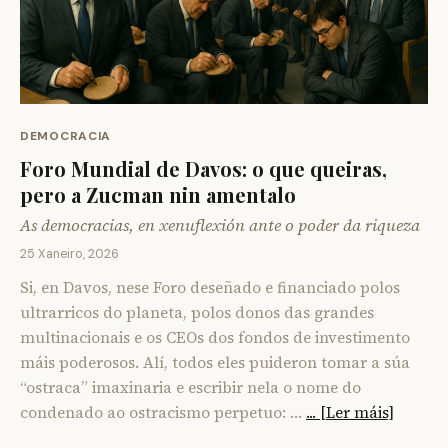
DEMOCRACIA
Foro Mundial de Davos: o que queiras,
pero a Zucman nin amentalo
As democracias, en xenuflexión ante o poder da riqueza
25 Xaneiro, 2026
Si, en Davos, nese Foro deseñado e financiado polos
ultrarricos do planeta, polos donos das grandes
multinacionais e os CEOs dos fondos de investimento
máis poderosos. Alí, todos eles puideron tomar a súa
“ostraca” imaxinaria e escribir nela o nome do
condenado ao ostracismo perpetuo: …
... [Ler máis]