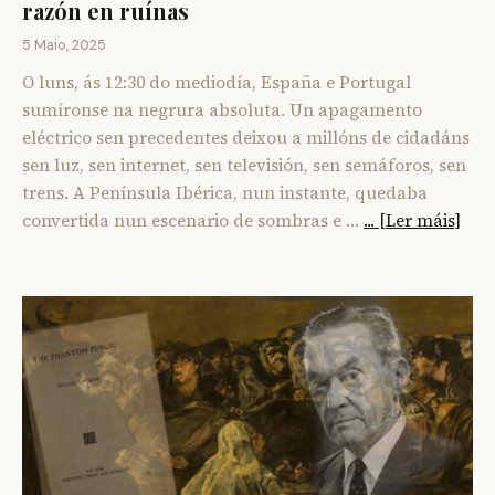
razón en ruínas
5 Maio, 2025
O luns, ás 12:30 do mediodía, España e Portugal
sumíronse na negrura absoluta. Un apagamento
eléctrico sen precedentes deixou a millóns de cidadáns
sen luz, sen internet, sen televisión, sen semáforos, sen
trens. A Península Ibérica, nun instante, quedaba
convertida nun escenario de sombras e …
... [Ler máis]