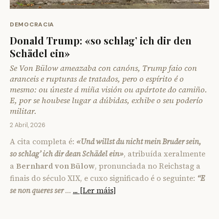
DEMOCRACIA
Donald Trump: «so schlag’ ich dir den
Schädel ein»
Se Von Bülow ameazaba con canóns, Trump faio con
aranceis e rupturas de tratados, pero o espírito é o
mesmo: ou úneste á miña visión ou apártote do camiño.
E, por se houbese lugar a dúbidas, exhibe o seu poderío
militar.
2 Abril, 2026
A cita completa é:
«Und willst du nicht mein Bruder sein,
so schlag’ ich dir dean Schädel ein»
, atribuída xeralmente
a
Bernhard von Bülow
, pronunciada no Reichstag a
finais do século XIX, e cuxo significado é o seguinte:
“E
se non queres ser
…
... [Ler máis]