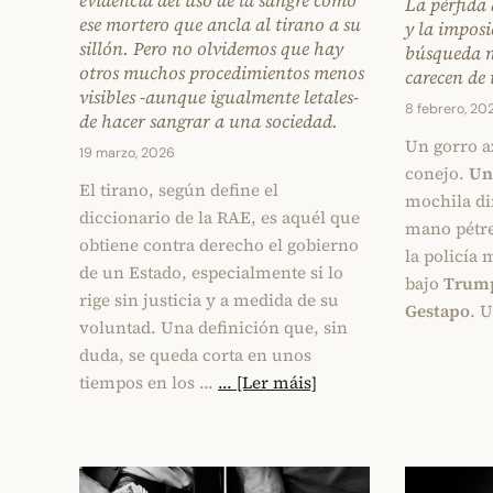
evidencia del uso de la sangre como
La pérfida 
ese mortero que ancla al tirano a su
y la imposi
sillón. Pero no olvidemos que hay
búsqueda n
otros muchos procedimientos menos
carecen de
visibles -aunque igualmente letales-
8 febrero, 20
de hacer sangrar a una sociedad.
Un gorro az
19 marzo, 2026
conejo.
Un
El tirano, según define el
mochila dim
diccionario de la RAE, es aquél que
mano pétr
obtiene contra derecho el gobierno
la policía 
de un Estado, especialmente si lo
bajo
Trum
rige sin justicia y a medida de su
Gestapo
. 
voluntad. Una definición que, sin
duda, se queda corta en unos
tiempos en los …
... [Ler máis]