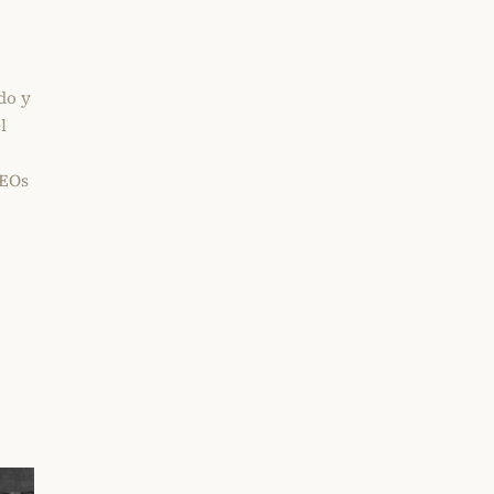
do y
l
CEOs