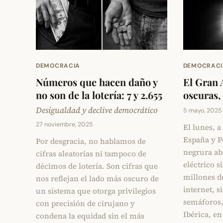
DEMOCRACIA
DEMOCRACI
Números que hacen daño y
El Gran 
no son de la lotería: 7 y 2.655
oscuras,
Desigualdad y declive democrático
5 mayo, 2025
27 noviembre, 2025
El lunes, a
España y P
Por desgracia, no hablamos de
negrura ab
cifras aleatorias ni tampoco de
eléctrico s
décimos de lotería. Son cifras que
millones de
nos reflejan el lado más oscuro de
internet, s
un sistema que otorga privilegios
semáforos,
con precisión de cirujano y
Ibérica, e
condena la equidad sin el más