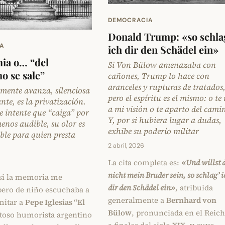
DEMOCRACIA
Donald Trump: «so schla
A
ich dir den Schädel ein»
ia o… “del
Si Von Bülow amenazaba con
o se sale”
cañones, Trump lo hace con
aranceles y rupturas de tratados
lmente avanza, silenciosa
pero el espíritu es el mismo: o te
nte, es la privatización.
a mi visión o te aparto del cami
e intente que “caiga” por
Y, por si hubiera lugar a dudas,
menos audible, su olor es
exhibe su poderío militar
ble para quien presta
2 abril, 2026
La cita completa es:
«Und willst 
nicht mein Bruder sein, so schlag’ 
si la memoria me
dir den Schädel ein»
, atribuida
 pero de niño escuchaba a
generalmente a
Bernhard von
mitar a
Pepe Iglesias “El
Bülow
, pronunciada en el Reich
itoso humorista argentino