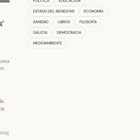
POLÍTICA
EDUCACIÓN
ESTADO DEL BIENESTAR
ECONOMÍA
g’
SANIDAD
LIBROS
FILOSOFÍA
GALICIA
DEMOCRACIA
MEDIOAMBIENTE
,
 unes
no.
du
ich
stag