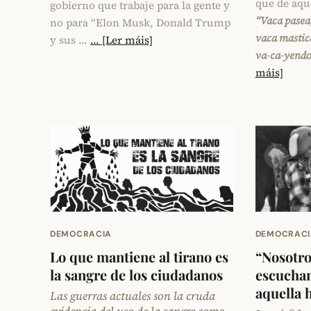
que de aque
gobierno que trabaje para la gente y
“Vaca pasea
no para “Elon Musk, Donald Trump
vaca mastic
y sus …
... [Ler máis]
va‑ca‑yendo
máis]
DEMOCRACI
DEMOCRACIA
“Nosotros
Lo que mantiene al tirano es
escucham
la sangre de los ciudadanos
aquella h
Las guerras actuales son la cruda