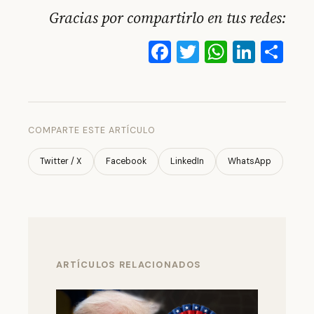
Gracias por compartirlo en tus redes:
Facebook
Twitter
WhatsA
Linke
Co
COMPARTE ESTE ARTÍCULO
Twitter / X
Facebook
LinkedIn
WhatsApp
ARTÍCULOS RELACIONADOS