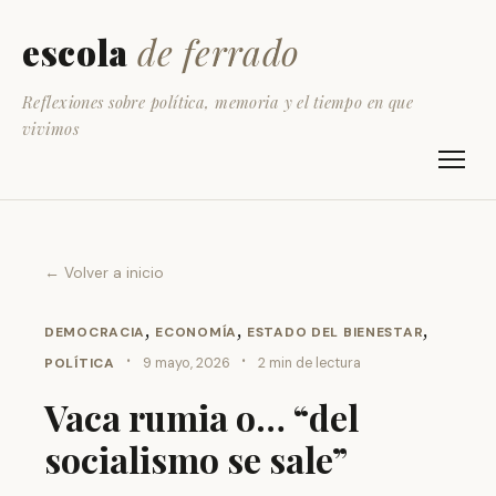
escola
de ferrado
Reflexiones sobre política, memoria y el tiempo en que
vivimos
← Volver a inicio
,
,
,
DEMOCRACIA
ECONOMÍA
ESTADO DEL BIENESTAR
·
·
POLÍTICA
9 mayo, 2026
2 min de lectura
Vaca rumia o… “del
socialismo se sale”