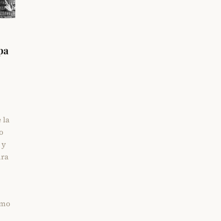
pa
 la
o
 y
ura
umo