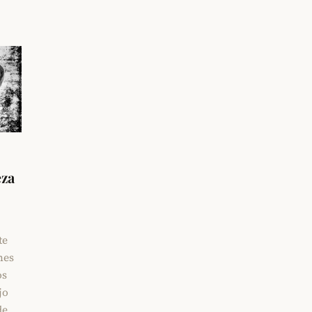
eza
te
nes
os
jo
de