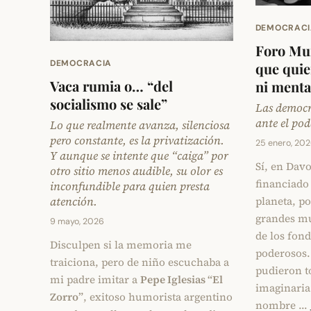
DEMOCRACI
Foro Mun
DEMOCRACIA
que quie
Vaca rumia o… “del
ni menta
socialismo se sale”
Las democr
ante el pod
Lo que realmente avanza, silenciosa
pero constante, es la privatización.
25 enero, 20
Y aunque se intente que “caiga” por
Sí, en Davo
otro sitio menos audible, su olor es
financiado 
inconfundible para quien presta
planeta, po
atención.
grandes mu
9 mayo, 2026
de los fon
Disculpen si la memoria me
poderosos. 
traiciona, pero de niño escuchaba a
pudieron t
mi padre imitar a
Pepe Iglesias “El
imaginaria 
Zorro”
, exitoso humorista argentino
nombre …