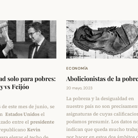
ECONOMÍA
ad solo para pobres:
Abolicionistas de la pobr
 vs Feijóo
20 mayo, 2023
La pobreza y la desigualdad en
nuestro país no son precisamen
 de este mes de junio, se
asignaturas de cuyas calificacio
en
Estados Unidos
el
podamos presumir. Los datos n
nzado entre el
presidente
indican que queda mucho traba
 republicano
Kevin
por hacer en estos dos ámbitos 
para elevar el techo de