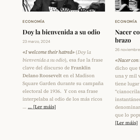
ECONOMÍA
ECONOMÍA
Doy la bienvenida a su odio
Nacer co
brazo
23 marzo, 2024
26 noviembre
«I welcome their hatred»
(
Doy la
bienvenida a su odio
), esa fue la frase
«Nacer con 
clave del discurso de
Franklin
dicho que 
Delano Roosevelt
en el Madison
una y mil 
Square Garden durante su campaña
tiene lugar
electoral de 1936. Y con esa frase
“cianocril
interpelaba al odio de los más ricos
instantáne
…
... [Ler máis]
denominar 
que lo pop
[Ler máis]