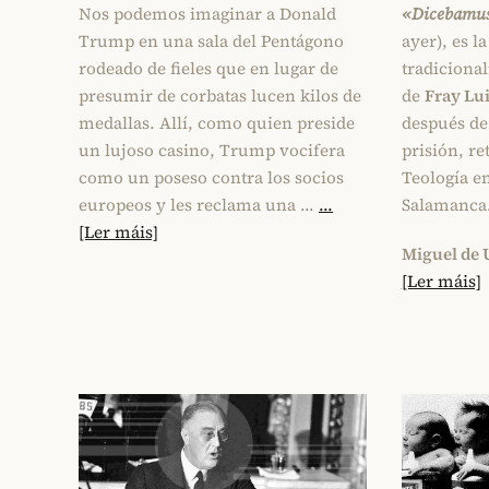
Nos podemos imaginar a Donald
«Dicebamus 
Trump en una sala del Pentágono
ayer), es l
rodeado de fieles que en lugar de
tradiciona
presumir de corbatas lucen kilos de
de
Fray Lui
medallas. Allí, como quien preside
después de
un lujoso casino, Trump vocifera
prisión, re
como un poseso contra los socios
Teología e
europeos y les reclama una …
...
Salamanca
[Ler máis]
Miguel de
[Ler máis]