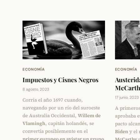
ECONOMÍA
ECONOMÍA
Impuestos y Cisnes Negros
Austerid
McCarthy
8 agosto, 2023
17 junio, 2023
Corría el año 1697 cuando,
navegando por un río del suroeste
A primeros
de Australia Occidental,
Willem de
aprobaba 
Vlamingh
, capitán holandés, se
pacto alca
convertía posiblemente en el
Biden
y el
primer europeo en avistar un grupo
McCarthy