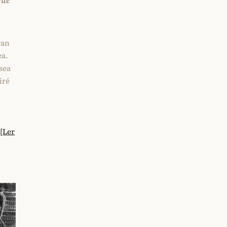
que
ran
ea.
sea
iré
. [Ler