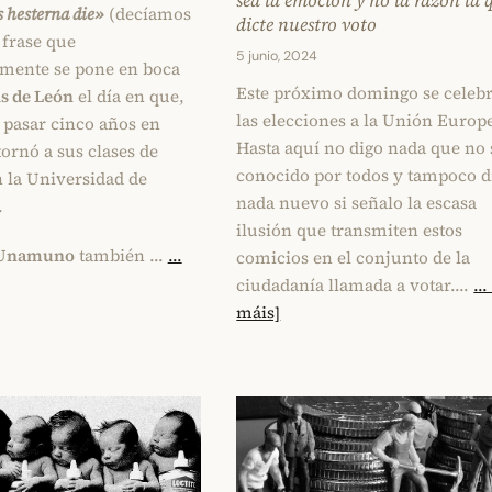
sea la emoción y no la razón la 
hesterna die»
(decíamos
dicte nuestro voto
a frase que
5 junio, 2024
lmente se pone en boca
Este próximo domingo se celeb
s de León
el día en que,
las elecciones a la Unión Europ
 pasar cinco años en
Hasta aquí no digo nada que no 
tornó a sus clases de
conocido por todos y tampoco d
n la Universidad de
nada nuevo si señalo la escasa
.
ilusión que transmiten estos
 Unamuno
también …
...
comicios en el conjunto de la
ciudadanía llamada a votar.…
..
máis]