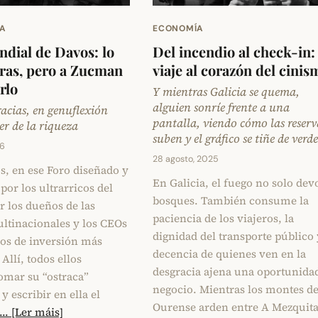
A
ECONOMÍA
dial de Davos: lo
Del incendio al check-in:
ras, pero a Zucman
viaje al corazón del cinis
rlo
Y mientras Galicia se quema,
alguien sonríe frente a una
acias, en genuflexión
pantalla, viendo cómo las reserv
er de la riqueza
suben y el gráfico se tiñe de verd
26
28 agosto, 2025
s, en ese Foro diseñado y
En Galicia, el fuego no solo dev
por los ultrarricos del
bosques. También consume la
r los dueños de las
paciencia de los viajeros, la
ltinacionales y los CEOs
dignidad del transporte público 
dos de inversión más
decencia de quienes ven en la
Allí, todos ellos
desgracia ajena una oportunida
omar su “ostraca”
negocio. Mientras los montes d
y escribir en ella el
Ourense arden entre A Mezquita
... [Ler máis]