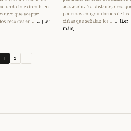
actuación. No obstante, creo qu
acuerdo in extremis en
podemos congratularnos de las
en
tuvo que aceptar
cifras que señalan los …
... [Ler
los recortes en …
... [Ler
máis]
1
2
→