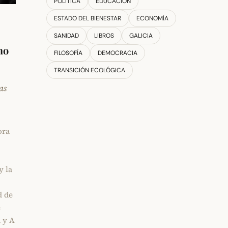
POLÍTICA
EDUCACIÓN
ESTADO DEL BIENESTAR
ECONOMÍA
SANIDAD
LIBROS
GALICIA
mo
FILOSOFÍA
DEMOCRACIA
TRANSICIÓN ECOLÓGICA
as
e
ora
y la
d de
e
 y A