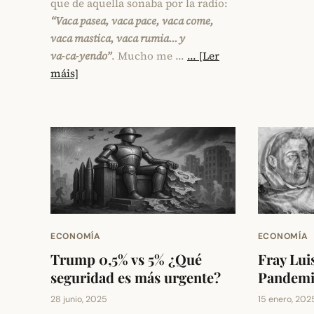
que de aquella sonaba por la radio:
“Vaca pasea, vaca pace, vaca come,
vaca mastica, vaca rumia… y
va‑ca‑yendo”
. Mucho me …
... [Ler
máis]
ECONOMÍA
ECONOMÍA
Trump 0,5% vs 5% ¿Qué
Fray Lui
seguridad es más urgente?
Pandemia
28 junio, 2025
15 enero, 202