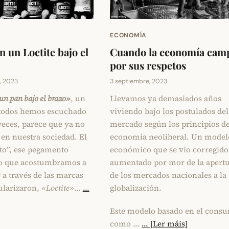
ECONOMÍA
n un Loctite bajo el
Cuando la economía cam
por sus respetos
, 2023
3 septiembre, 2023
un pan bajo el brazo»
, un
Llevamos ya demasiados años
todos hemos escuchado
viviendo bajo los postulados del
veces, parece que ya no
mercado según los principios de
 en nuestra sociedad. El
economía neoliberal. Un model
ato”, ese pegamento
económico que se vio corregido
o que acostumbramos a
aumentado por mor de la apert
a través de las marcas
de los mercados nacionales a la
ularizaron,
«Loctite»
…
...
globalización.
Este modelo basado en el cons
como …
... [Ler máis]