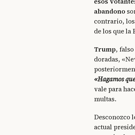
esos votante
abandono
so
contrario, los
de los que la 
Trump
, fals
doradas, «Nev
posteriorment
«Hagamos que 
vale para hac
multas.
Desconozco l
actual presid