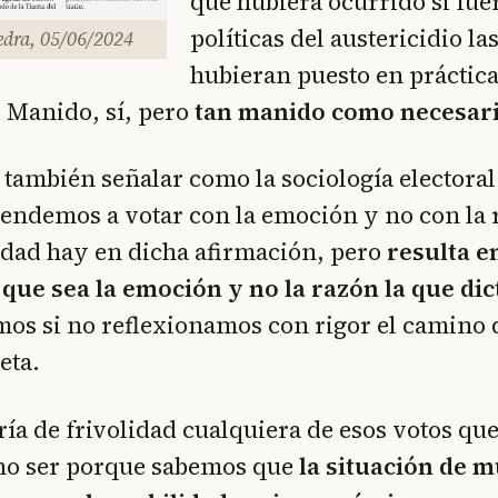
que hubiera ocurrido si fue
políticas del austericidio la
edra, 05/06/2024
hubieran puesto en práctica
 Manido, sí, pero
tan manido como necesar
s también señalar como la sociología electoral
 tendemos a votar con la emoción y no con la
rdad hay en dicha afirmación, pero
resulta 
que sea la emoción y no la razón la que dic
mos si no reflexionamos con rigor el camino
eta.
ría de frivolidad cualquiera de esos votos que
no ser porque sabemos que
la situación de 