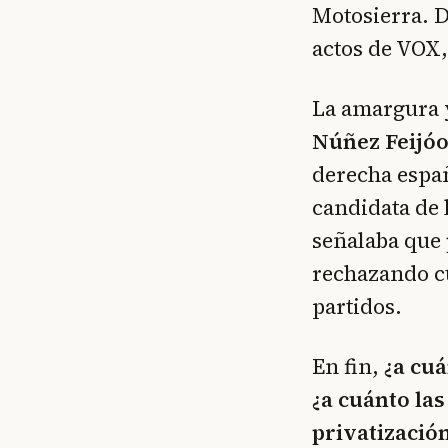
Motosierra. 
actos de VOX,
La amargura 
Núñez Feijó
derecha espa
candidata de 
señalaba que
rechazando cu
partidos.
En fin,
¿a cuá
¿a cuánto las
privatizació