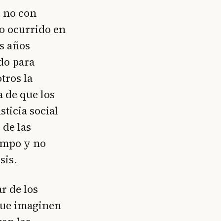
e no con
o ocurrido en
s años
do para
tros la
 de que los
sticia social
 de las
iempo y no
sis.
ar de los
que imaginen