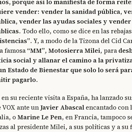
os, porque así lo manifiesta de forma reite
iere vender: vender la sanidad pública, ve
blica, vender las ayudas sociales y vender
blicas.
Todo ello, como se dice en las rebaja
istencias”
. Y, a modo de la Tizona del Cid C
ya famosa
“MM”
,
Motosierra Milei
, para
desb
ticia social y allanar el camino a la privatiz
un Estado de Bienestar que solo lo será par
tir pagarlo
.
 en su reciente visita a España, ha lanzado s
de VOX ante un
Javier Abascal
encantado con 
alia, o
Marine Le Pen
, en Francia, tampoco s
as al presidente Milei, a sus políticas y a su