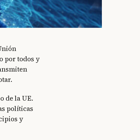
 Unión
o por todos y
ransmiten
otar.
o de la UE.
as políticas
cipios y