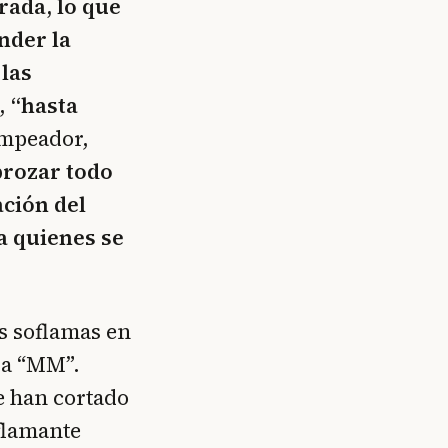
rada, lo que
nder la
 las
s,
“hasta
ampeador,
rozar todo
ación del
a quienes se
us soflamas en
la “MM”.
e han cortado
 flamante