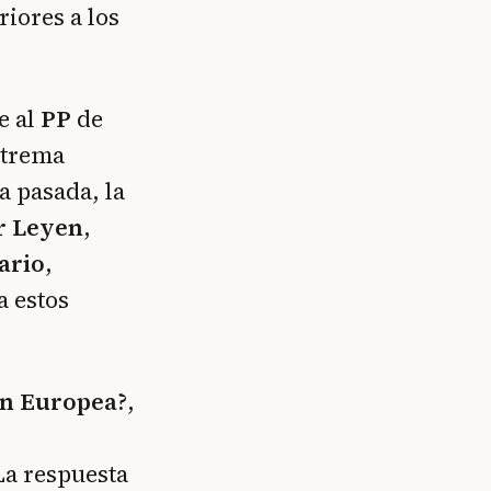
riores a los
e al
PP
de
xtrema
 pasada, la
r Leyen
,
ario
,
a estos
ión Europea?
,
a respuesta