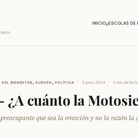
INICIO
¿ESCOLAS DE
vimos
,
,
·
·
 DEL BIENESTAR
EUROPA
POLÍTICA
5 junio, 2024
3 min de lect
 ¿A cuánto la Motosi
preocupante que sea la emoción y no la razón la q