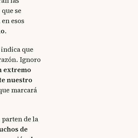
ran las
s que se
 en esos
io
.
 indica que
 razón. Ignoro
en extremo
te nuestro
 que marcará
 parten de la
muchos de