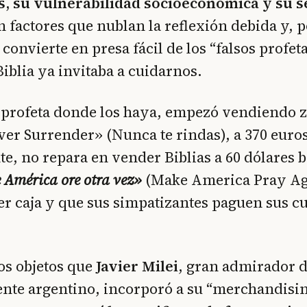
s, su vulnerabilidad socioeconómica y su 
n factores que nublan la reflexión debida y, p
 convierte en presa fácil de los “falsos profet
Biblia ya invitaba a cuidarnos.
o profeta donde los haya, empezó vendiendo z
er Surrender» (Nunca te rindas), a 370 euros
e, no repara en vender Biblias a 60 dólares b
América ore otra vez»
(Make America Pray Ag
er caja y que sus simpatizantes paguen sus c
os objetos que
Javier Milei
, gran admirador 
ente argentino, incorporó a su “merchandisin