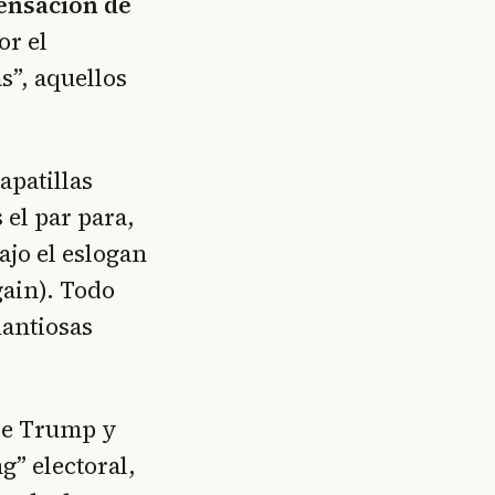
sensación de
or el
as”, aquellos
apatillas
 el par para,
ajo el eslogan
ain). Todo
uantiosas
de Trump y
g” electoral,