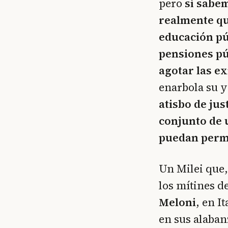
pero
sí sabem
realmente qu
educación pú
pensiones pú
agotar las ex
enarbola su 
atisbo de jus
conjunto de 
puedan permi
Un Milei que,
los mítines 
Meloni
, en It
en sus alabanz