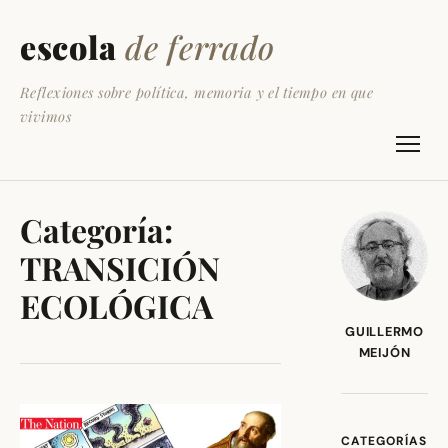
escola
de ferrado
Reflexiones sobre política, memoria y el tiempo en que
vivimos
Categoría:
TRANSICIÓN
ECOLÓGICA
GUILLERMO
MEIJÓN
CATEGORÍAS