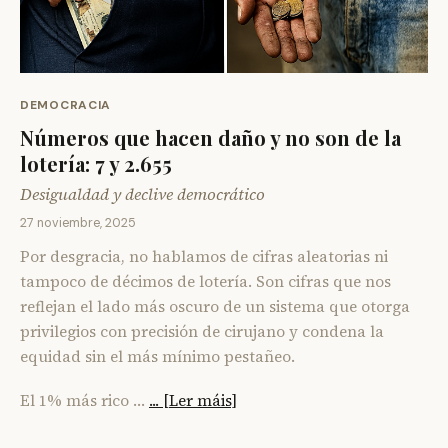
DEMOCRACIA
Números que hacen daño y no son de la
lotería: 7 y 2.655
Desigualdad y declive democrático
27 noviembre, 2025
Por desgracia, no hablamos de cifras aleatorias ni
tampoco de décimos de lotería. Son cifras que nos
reflejan el lado más oscuro de un sistema que otorga
privilegios con precisión de cirujano y condena la
equidad sin el más mínimo pestañeo.
El 1% más rico …
... [Ler máis]