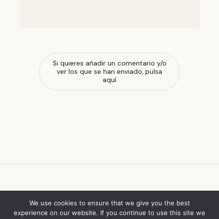
Si quieres añadir un comentario y/o
ver los que se han enviado, pulsa
aquí
escola de ferrado
We use cookies to ensure that we give you the best
experience on our website. If you continue to use this site we