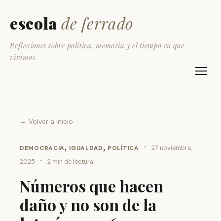
escola
de ferrado
Reflexiones sobre política, memoria y el tiempo en que
vivimos
← Volver a inicio
,
,
·
DEMOCRACIA
IGUALDAD
POLÍTICA
27 noviembre,
·
2025
2 min de lectura
Números que hacen
daño y no son de la