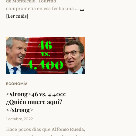
de Montecelo
.
Touriño
comprometía en esa fecha una …
...
[Ler máis]
ECONOMÍA
<strong>46 vs. 4.400:
¿Quién muere aquí?
</strong>
1 octubre, 2022
Hace pocos días que
Alfonso Rueda
,