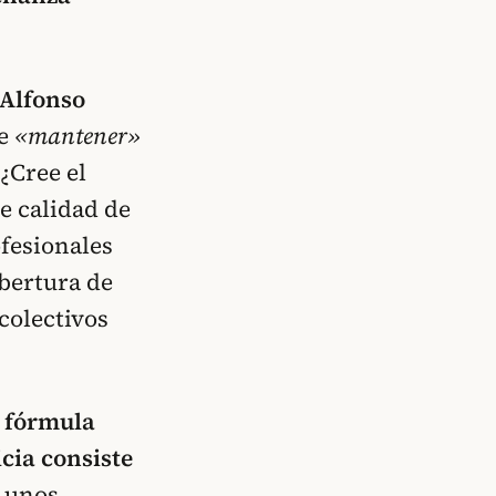
Alfonso
de
«mantener»
 ¿Cree el
de calidad de
ofesionales
obertura de
colectivos
a fórmula
cia consiste
n unos