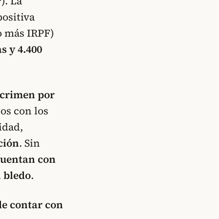
). La
ositiva
o más IRPF)
s y 4.400
crimen por
sos con los
idad,
ción
. Sin
cuentan con
 bledo
.
e contar con