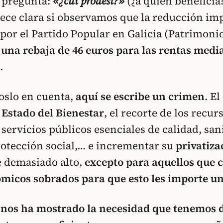
n pregunta:
«¿cui prodest?»
(¿a quién beneficia?
ece clara si observamos que la reducción imp
or el Partido Popular en Galicia (Patrimoni
n
una rebaja de 46 euros para las rentas media
.
oslo en cuenta,
aquí se escribe un crimen
. El
 Estado del Bienestar
, el recorte de los recur
 servicios públicos esenciales de calidad, san
otección social,… e incrementar su
privatiza
 demasiado alto,
excepto para aquellos que 
micos sobrados para que esto les importe un
nos ha mostrado la necesidad que tenemos d