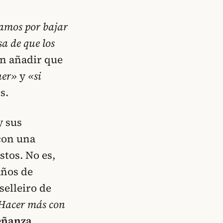
amos por bajar
sa de que los
ón añadir que
er»
y
«si
s.
y sus
con una
stos. No es,
años de
selleiro de
Hacer más con
eñanza