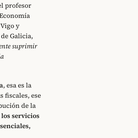
el profesor
e Economía
 Vigo y
de Galicia,
ente suprimir
la
a
, esa es la
s fiscales, ese
ibución de la
 los servicios
senciales,