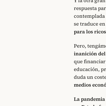
Y la otra gra
respuesta par
contemplada p
se traduce e
para los ricos
Pero, tengám
inanición del
que financiar
educación, pr
duda un coste
medios econó
La pandemia 