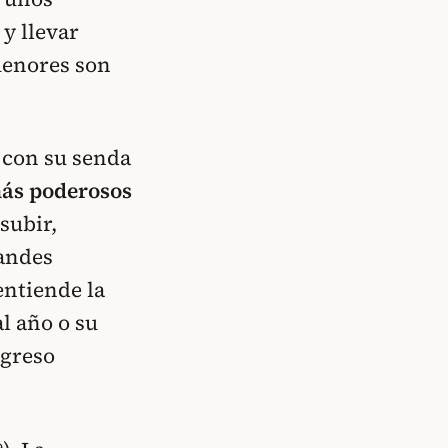
y llevar
menores son
 con su senda
más poderosos
 subir,
randes
entiende la
l año o su
ngreso