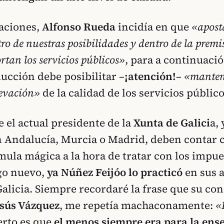
raciones,
Alfonso Rueda
incidía en que
«apost
ro de nuestras posibilidades y dentro de la premi
rtan los servicios públicos»
, para a continuaci
ucción debe posibilitar –
¡atención!
–
«manten
levación»
de la calidad de los servicios público
 el actual presidente de la
Xunta de Galici
a, 
 Andalucía, Murcia o Madrid, deben contar 
mula mágica a la hora de tratar con los impue
lgo nuevo,
ya Núñez Feijóo lo practicó
en sus 
alicia. Siempre recordaré la frase que su con
esús Vázquez
, me repetía machaconamente:
«
ierto es que
el menos siempre era para la ens