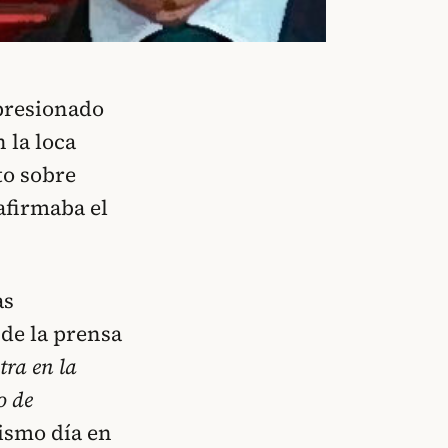
 presionado
 la loca
to sobre
 afirmaba el
as
 de la prensa
ra en la
o de
mismo día en