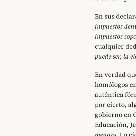
En sus decla
impuestos dent
impuestos sopo
cualquier ded
puede ser, la e
En verdad que
homólogos en
auténtica fór
por cierto, a
gobierno en G
Educación,
J
menos»
. Lo c