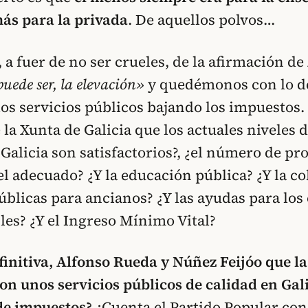
más para la privada
. De aquellos polvos…
a fuer de no ser crueles, de la afirmación de
puede ser, la elevación»
y quedémonos con lo 
 los servicios públicos bajando los impuestos.
 la Xunta de Galicia que los actuales niveles 
 Galicia son satisfactorios?, ¿el número de pr
 el adecuado? ¿Y la educación pública? ¿Y la c
úblicas para ancianos? ¿Y las ayudas para los 
es? ¿Y el Ingreso Mínimo Vital?
finitiva, Alfonso Rueda y Núñez Feijóo que l
on unos servicios públicos de calidad en Gali
de impuestos?
¿Cuenta el Partido Popular co