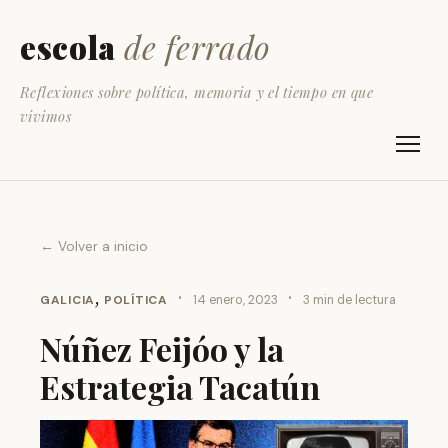
escola
de ferrado
Reflexiones sobre política, memoria y el tiempo en que
vivimos
← Volver a inicio
,
·
·
GALICIA
POLÍTICA
14 enero, 2023
3 min de lectura
Núñez Feijóo y la
Estrategia Tacatún