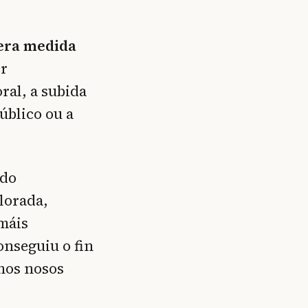
uera medida
er
ral, a subida
úblico ou a
ndo
alorada,
 máis
onseguiu o fin
 nos nosos