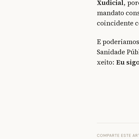
Xudicial
, po
mandato const
coincidente c
E poderiamos 
Sanidade Públ
xeito:
Eu sig
COMPARTE ESTE AR