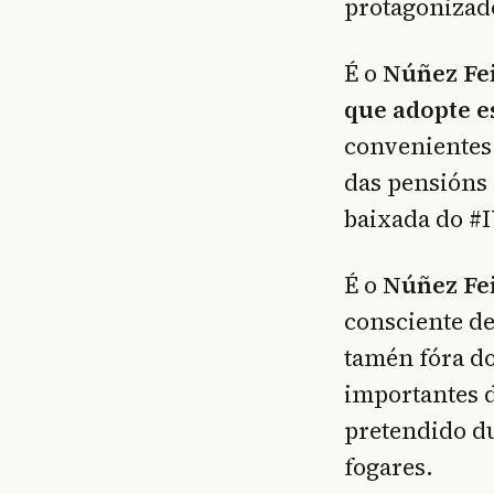
protagonizado
É o
Núñez Fei
que adopte e
convenientes 
das pensións 
baixada do #
É o
Núñez Fei
consciente de
tamén fóra do
importantes d
pretendido du
fogares.