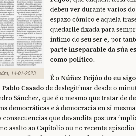
debeu ver durante varios d
espazo cómico e aquela fras
quedarlle fixada para sempr
íntimo do seu ser e, por tan
parte inseparable da súa e
como político
.
edra, 14-01-2023
É o
Núñez Feijóo do eu sigo
e Pablo Casado
de deslegitimar desde o minut
dro Sánchez, que é o mesmo que tratar de de
óns democráticas e á democracia en si mesma
s consecuencias que devandita postura impli
o asalto ao Capitolio ou no recente episodio