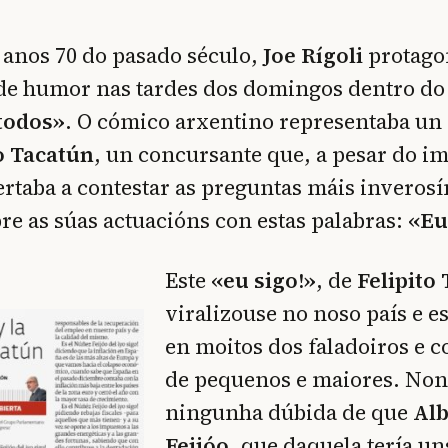
s anos 70 do pasado século,
Joe Rígoli
protago
de humor nas tardes dos domingos dentro d
todos»
. O cómico arxentino representaba un
o Tacatún
, un concursante que, a pesar do i
ertaba a contestar as preguntas máis inverosí
e as súas actuacións con estas palabras:
«Eu
Este
«eu sigo!»
, de
Felipito
viralizouse no noso país e e
en moitos dos faladoiros e 
de pequenos e maiores. Non
ningunha dúbida de que
Al
Feijóo
, que daquela tería un