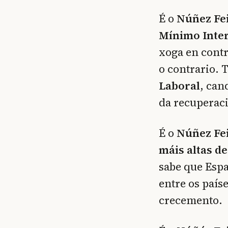
É o
Núñez Fei
Mínimo Inter
xoga en contr
o contrario.
Laboral
, can
da recuperac
É o
Núñez Fei
máis altas d
sabe que Esp
entre os país
crecemento.