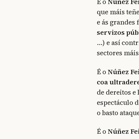
É o
Núñéz Fei
que máis teñe
e ás grandes 
servizos púb
…) e así cont
sectores máis
É o
Núñez Fei
coa ultrader
de dereitos 
espectáculo d
o basto ataqu
É o
Núñez Fei