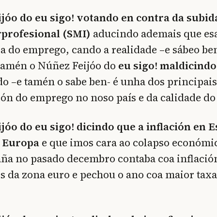
jóo do eu sigo! votando en contra da subid
profesional (SMI)
aducindo ademais que es
a do emprego, cando a realidade –e sábeo b
 Tamén o Núñez Feijóo do
eu sigo! maldicind
do –e tamén o sabe ben- é unha dos principai
ión do emprego no noso país e da calidade d
jóo do eu sigo! dicindo que a inflación en 
e Europa
e que imos cara ao colapso económi
aña no pasado decembro contaba coa inflació
es da zona euro e pechou o ano coa maior taxa