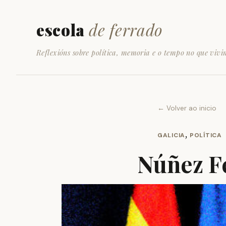
escola
de ferrado
Reflexións sobre política, memoria e o tempo no que vivi
← Volver ao inicio
,
GALICIA
POLÍTICA
Núñez Fe