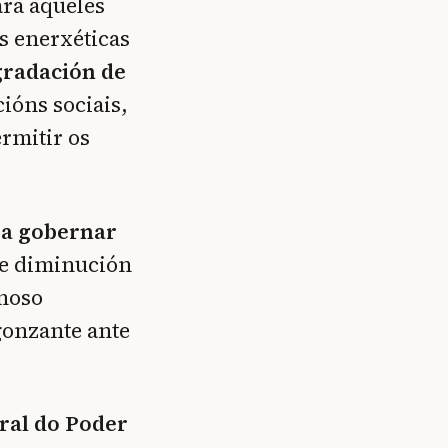
ra aqueles
s enerxéticas
radación de
ións sociais,
rmitir os
ra gobernar
 de diminución
rnoso
gonzante ante
ral do Poder