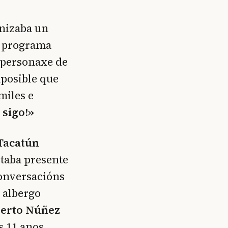
nizaba un
o programa
 personaxe de
mposible que
miles e
 sigo!»
 Tacatún
staba presente
conversacións
 albergo
berto Núñez
s 11 anos,