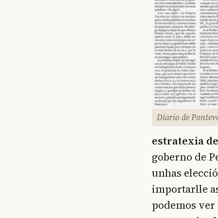
Diario de Pontev
estratexia d
goberno de Pe
unhas elecci
importarlle a
podemos ver n