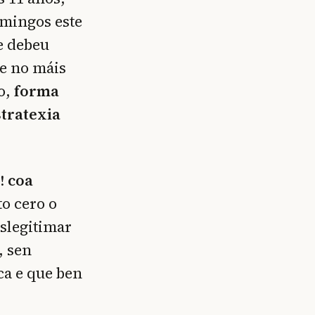
omingos este
e debeu
e no máis
to,
forma
stratexia
! coa
o cero o
slegitimar
, sen
ca e que ben