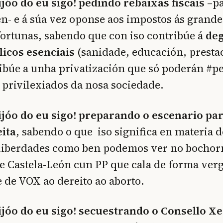
jóo do eu sigo! pedindo rebaixas fiscais
–pa
n- e á súa vez oponse aos impostos ás grande
fortunas, sabendo que con iso contribúe á
deg
licos esenciais
(sanidade, educación, prestac
ribúe a unha privatización que só poderán #pe
 privilexiados da nosa sociedade.
jóo do eu sigo! preparando o escenario pa
eita
, sabendo o que iso significa en materia
e liberdades como ben podemos ver no bocho
e Castela-León cun PP que cala de forma ver
e de VOX ao dereito ao aborto.
jóo do eu sigo! secuestrando o Consello Xe