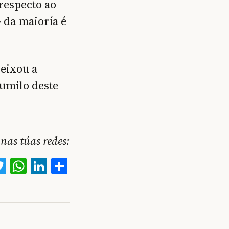
respecto ao
 da maioría é
deixou a
sumilo deste
nas túas redes:
acebook
Twitter
WhatsApp
LinkedIn
Compartir