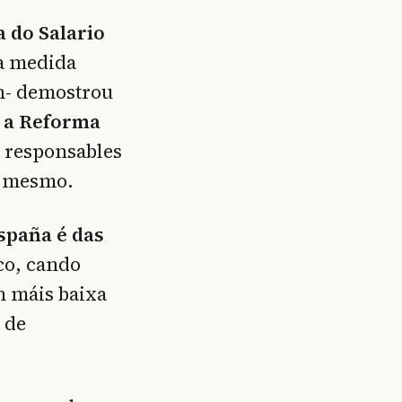
a do Salario
a medida
en- demostrou
o a Reforma
s responsables
o mesmo.
España é das
co, cando
n máis baixa
 de