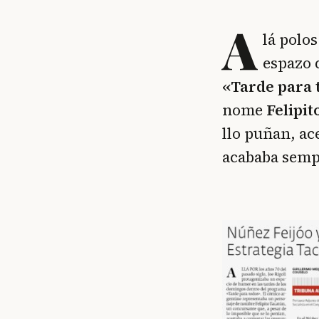
A
lá polo
espazo 
«Tarde para 
nome
Felipit
llo puñan, ac
acababa sempr