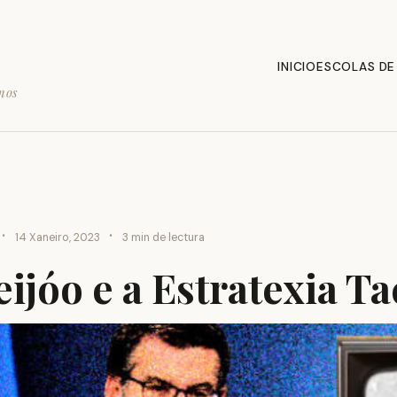
INICIO
ESCOLAS DE
mos
·
·
14 Xaneiro, 2023
3 min de lectura
ijóo e a Estratexia T