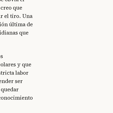
 creo que
r el tiro. Una
ción última de
tidianas que
os
colares y que
tricta labor
ender ser
e quedar
 conocimiento