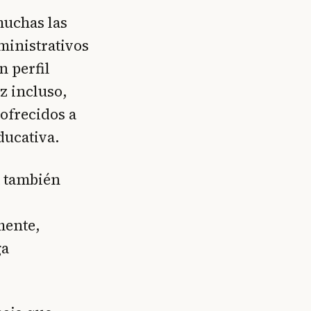
muchas las
ministrativos
n perfil
z incluso,
ofrecidos a
ducativa.
a también
mente,
ga