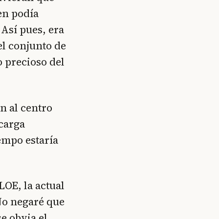
en podía
 Así pues, era
el conjunto de
o precioso del
n al centro
 carga
empo estaría
OE, la actual
 No negaré que
e obvia el