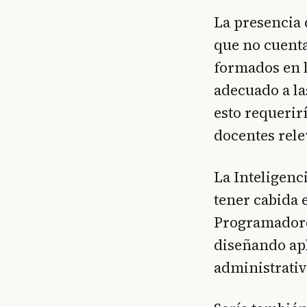
La presencia 
que no cuent
formados en l
adecuado a la
esto requerir
docentes rele
La Inteligenc
tener cabida 
Programadore
diseñando apl
administrativ