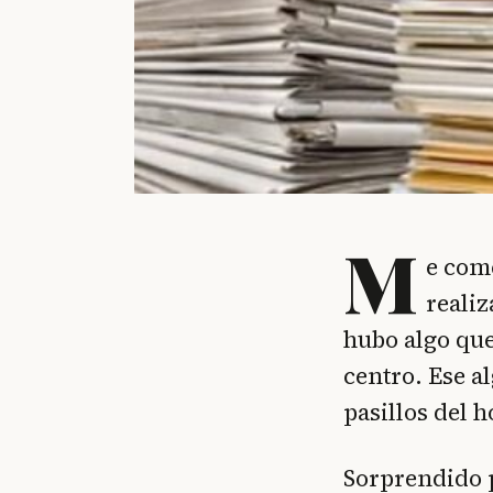
M
e com
reali
hubo algo que
centro. Ese a
pasillos del h
Sorprendido p