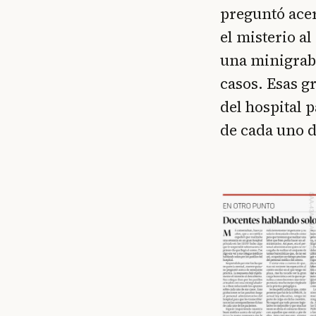
preguntó acer
el misterio a
una minigraba
casos. Esas g
del hospital 
de cada uno d