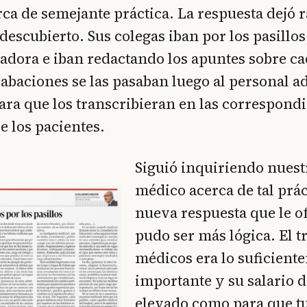
ca de semejante práctica. La respuesta dejó
l descubierto. Sus colegas iban por los pasill
dora e iban redactando los apuntes sobre ca
rabaciones se las pasaban luego al personal a
para que los transcribieran en las correspondi
e los pacientes.
Siguió inquiriendo nues
médico acerca de tal prác
nueva respuesta que le o
pudo ser más lógica. El t
médicos era lo suficient
importante y su salario 
elevado como para que t