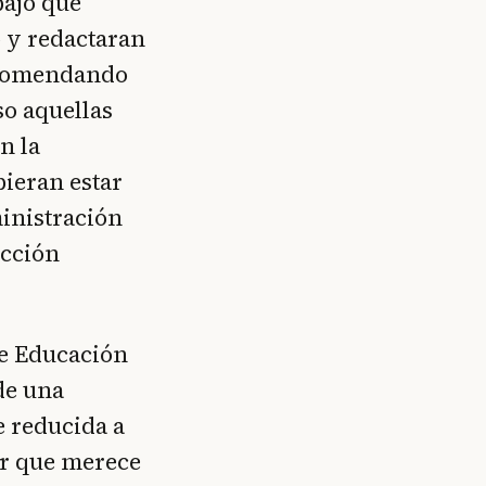
bajo que
o y redactaran
ecomendando
so aquellas
n la
bieran estar
ministración
ección
de Educación
de una
e reducida a
or que merece