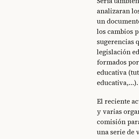
Sería también
analizaran lo
un documento
los cambios p
sugerencias q
legislación e
formados por 
educativa (tu
educativa,…).
El reciente a
y varias orga
comisión para
una serie de 