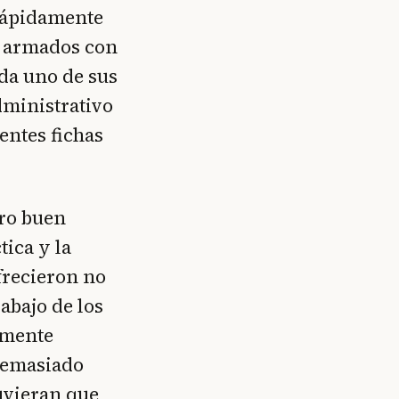
 rápidamente
os armados con
da uno de sus
dministrativo
entes fichas
tro buen
tica y la
frecieron no
rabajo de los
emente
demasiado
uvieran que