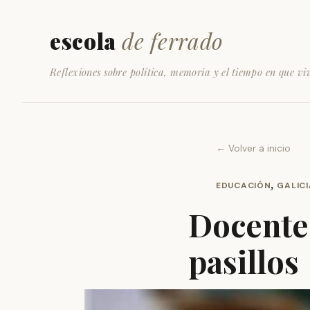
escola
de ferrado
Reflexiones sobre política, memoria y el tiempo en que vi
← Volver a inicio
,
EDUCACIÓN
GALICI
Docentes
pasillos