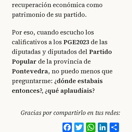
recuperación económica como
patrimonio de su partido.
Por eso, cuando escucho los
calificativos a los
PGE2023
de las
diputadas y diputados del
Partido
Popular
de la provincia de
Pontevedra
, no puedo menos que
preguntarme:
¿dónde estabais
entonces?, ¿qué aplaudíais?
Gracias por compartirlo en tus redes:
Facebook
Twitter
WhatsA
Linke
Co