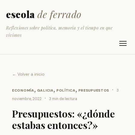
escola
de ferrado
Reflexiones sobre política, memoria y el tiempo en que
vivimos
← Volver a inicio
,
,
,
·
ECONOMÍA
GALICIA
POLÍTICA
PRESUPUESTOS
3
·
noviembre, 2022
3 min de lectura
Presupuestos: «¿dónde
estabas entonces?»