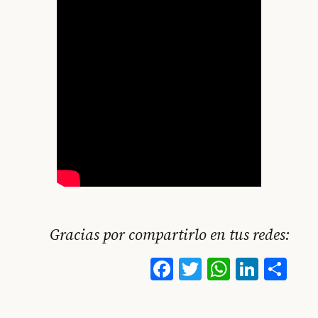
Gracias por compartirlo en tus redes:
Facebook
Twitter
WhatsA
Linke
Co