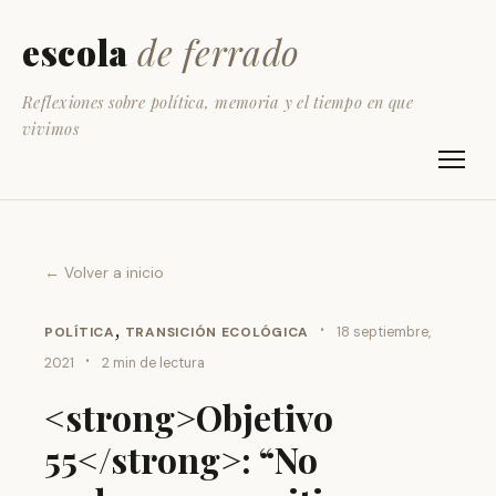
escola
de ferrado
Reflexiones sobre política, memoria y el tiempo en que
vivimos
← Volver a inicio
,
·
POLÍTICA
TRANSICIÓN ECOLÓGICA
18 septiembre,
·
2021
2 min de lectura
<strong>Objetivo
55</strong>: “No