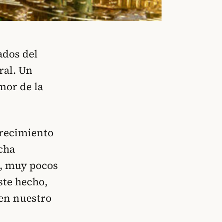
ados del
ral. Un
mor de la
recimiento
cha
a, muy pocos
ste hecho,
 en nuestro