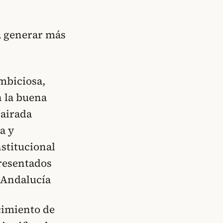
ra generar más
mbiciosa,
n la buena
 airada
a y
stitucional
presentados
y Andalucía
cimiento de