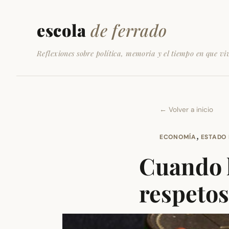
escola
de ferrado
Reflexiones sobre política, memoria y el tiempo en que vi
← Volver a inicio
,
ECONOMÍA
ESTADO 
Cuando 
respetos