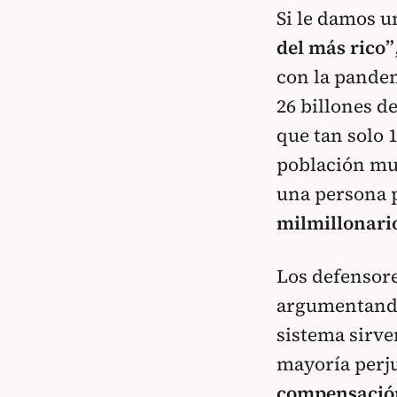
Si le damos u
del más rico”
con la pandemi
26 billones d
que tan solo 1
población mun
una persona 
milmillonario
Los defensore
argumentando 
sistema sirv
mayoría perju
compensación