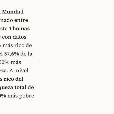
d Mundial
inado entre
ista
Thomas
e con datos
% más rico de
l 57,6% de la
l 50% más
eza. A nivel
 rico del
queza total
de
50% más pobre