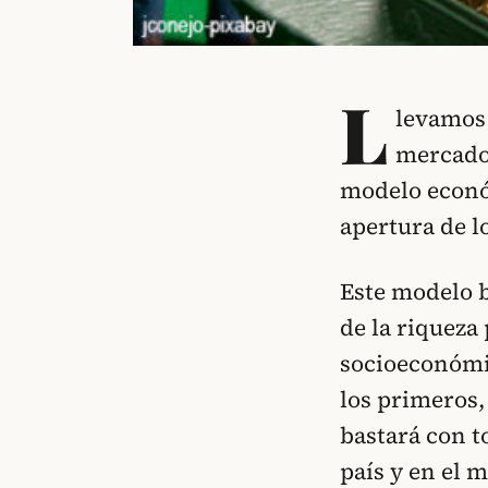
L
levamos 
mercado 
modelo econó
apertura de l
Este modelo 
de la riquez
socioeconómi
los primeros,
bastará con t
país y en el 