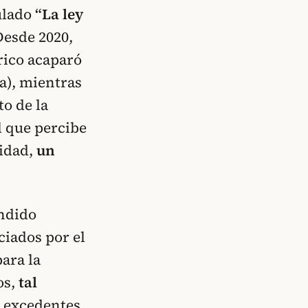
tulado
“La ley
Desde 2020,
 rico acaparó
da), mientras
to de la
l que percibe
idad,
un
endido
iados por el
ara la
os,
tal
s excedentes