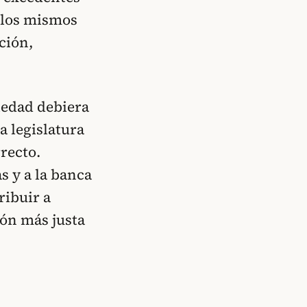
a los mismos
ción,
.
iedad debiera
a legislatura
recto.
s y a la banca
ribuir a
ión más justa