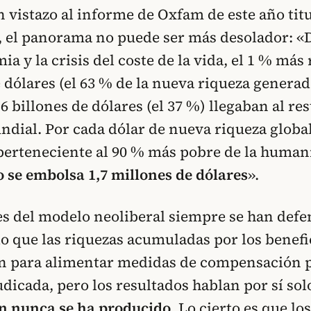
n vistazo al informe de Oxfam de este año ti
, el panorama no puede ser más desolador: «
a y la crisis del coste de la vida, el 1 % más
e dólares (el 63 % de la nueva riqueza genera
6 billones de dólares (el 37 %) llegaban al res
dial. Por cada dólar de nueva riqueza globa
perteneciente al 90 % más pobre de la human
 se embolsa 1,7 millones de dólares
».
s del modelo neoliberal siempre se han def
que las riquezas acumuladas por los benefic
en para alimentar medidas de compensación p
dicada, pero los resultados hablan por sí sol
 nunca se ha producido
.
Lo cierto es que lo