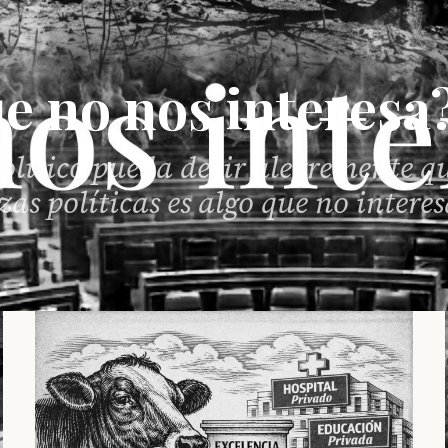
e no nos interesa
político pueda decir alegremente q
zas políticas es algo que no intere