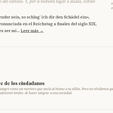
to del camino. Y, por si hubiera lugar a dudas, exhibe
e
e
uder sein, so schlag’ ich dir den Schädel ein»,
nunciada en el Reichstag a finales del siglo XIX,
res ser mi…
Leer más →
re de los ciudadanos
a sangre como ese mortero que ancla al tirano a su sillón. Pero no olvidemos q
almente letales- de hacer sangrar a una sociedad.