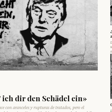
L
u
s
 ich dir den Schädel ein»
con aranceles y rupturas de tratados, pero el
L