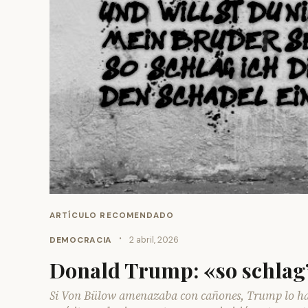
ARTÍCULO RECOMENDADO
·
DEMOCRACIA
2 abril, 2026
Donald Trump: «so schlag’
Si Von Bülow amenazaba con cañones, Trump lo hace 