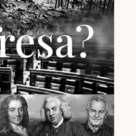
?
ue
sa