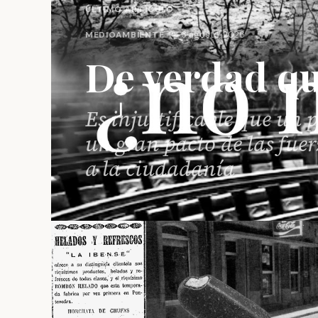
ÚLTIMO ARTÍCULO
·
MEDIOAMBIENTE
3 agosto, 2026
De verdad qu
Es injustificable que un 
un gran pacto de las fuer
a la ciudadanía