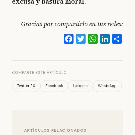
excusa y basura moral
.
Gracias por compartirlo en tus redes:
Facebook
Twitter
WhatsA
Linke
Co
COMPARTE ESTE ARTÍCULO
Twitter / X
Facebook
LinkedIn
WhatsApp
ARTÍCULOS RELACIONADOS