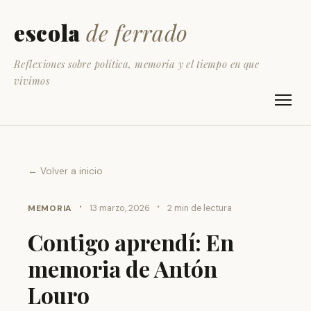
escola
de ferrado
Reflexiones sobre política, memoria y el tiempo en que
vivimos
← Volver a inicio
·
·
MEMORIA
13 marzo, 2026
2 min de lectura
Contigo aprendí: En
memoria de Antón
Louro