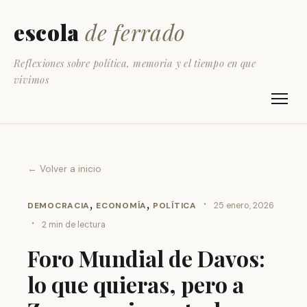
escola
de ferrado
Reflexiones sobre política, memoria y el tiempo en que
vivimos
← Volver a inicio
,
,
·
DEMOCRACIA
ECONOMÍA
POLÍTICA
25 enero, 2026
·
2 min de lectura
Foro Mundial de Davos:
lo que quieras, pero a