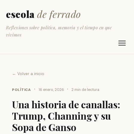
escola
de ferrado
Reflexiones sobre política, memoria y el tiempo en que
vivimos
← Volver a inicio
·
·
POLÍTICA
16 enero, 2026
2 min de lectura
Una historia de canallas:
Trump, Channing y su
Sopa de Ganso