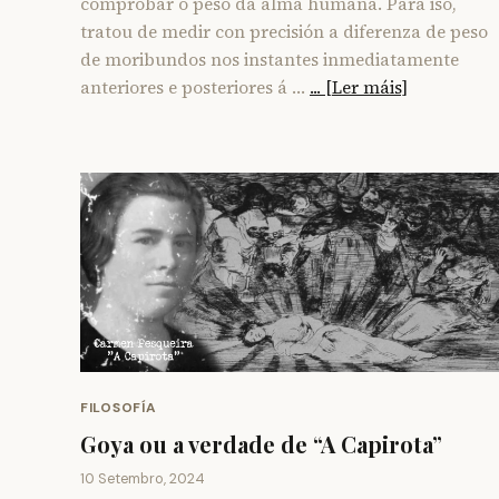
comprobar o peso da alma humana. Para iso,
tratou de medir con precisión a diferenza de peso
de moribundos nos instantes inmediatamente
anteriores e posteriores á …
... [Ler máis]
FILOSOFÍA
Goya ou a verdade de “A Capirota”
10 Setembro, 2024