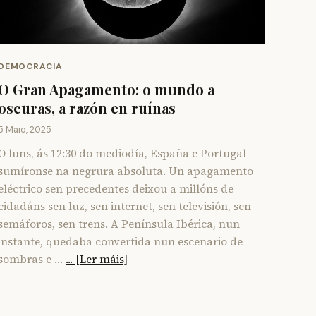
DEMOCRACIA
O Gran Apagamento: o mundo a
oscuras, a razón en ruínas
5 Maio, 2025
O luns, ás 12:30 do mediodía, España e Portugal
sumíronse na negrura absoluta. Un apagamento
eléctrico sen precedentes deixou a millóns de
cidadáns sen luz, sen internet, sen televisión, sen
semáforos, sen trens. A Península Ibérica, nun
instante, quedaba convertida nun escenario de
sombras e …
... [Ler máis]