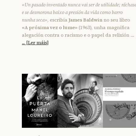
«Un pasado inventado nunca vai ser de utilidade; ráchas
e se desmorona baixo a presión da vida como barro
nunha seca»
, escribía
James Baldwin
no seu libro
«A próxima vez o lume»
(1963), unha magnífica
alegación contra o racismo e o papel da relixión …
... [Ler máis]