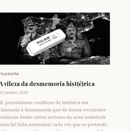
FILOSOFÍA
A vileza da desmemoria hist(é)rica
23 Xaneiro, 2025
Si, permítanme cualificar de histérica esa
chamada á desmemoria que de forma recorrente
realízase desde certos sectores da nosa sociedade
(non fai falta nomealos) cada vez que se pretende