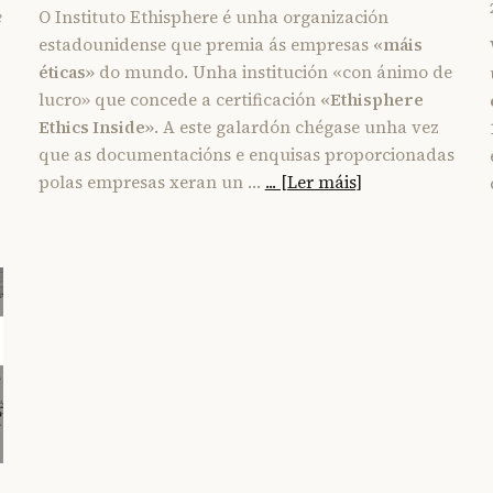
e
O Instituto Ethisphere é unha organización
estadounidense que premia ás empresas
«máis
éticas»
do mundo. Unha institución «con ánimo de
lucro» que concede a certificación
«Ethisphere
Ethics Inside»
. A este galardón chégase unha vez
que as documentacións e enquisas proporcionadas
polas empresas xeran un …
... [Ler máis]