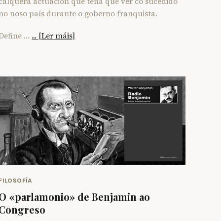
calquera actuación que teña que ver co sucedido
no noso país durante o goberno franquista.
Define …
... [Ler máis]
FILOSOFÍA
O «parlamonio» de Benjamin ao
Congreso