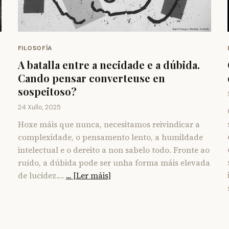
FILOSOFÍA
A batalla entre a necidade e a dúbida.
Cando pensar converteuse en
sospeitoso?
24 Xullo, 2025
Hoxe máis que nunca, necesitamos reivindicar a
complexidade, o pensamento lento, a humildade
intelectual e o dereito a non sabelo todo. Fronte ao
ruído, a dúbida pode ser unha forma máis elevada
de lucidez.…
... [Ler máis]