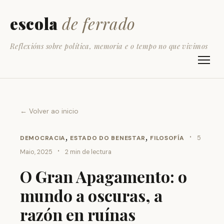
escola
de ferrado
Reflexións sobre política, memoria e o tempo no que vivimos
← Volver ao inicio
,
,
·
DEMOCRACIA
ESTADO DO BENESTAR
FILOSOFÍA
5
·
Maio, 2025
2 min de lectura
O Gran Apagamento: o
mundo a oscuras, a
razón en ruínas