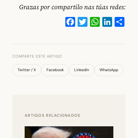
Grazas por compartilo nas túas redes:
Facebook
Twitter
WhatsA
Linke
Co
COMPARTE ESTE ARTIGO
Twitter / X
Facebook
LinkedIn
WhatsApp
ARTIGOS RELACIONADOS