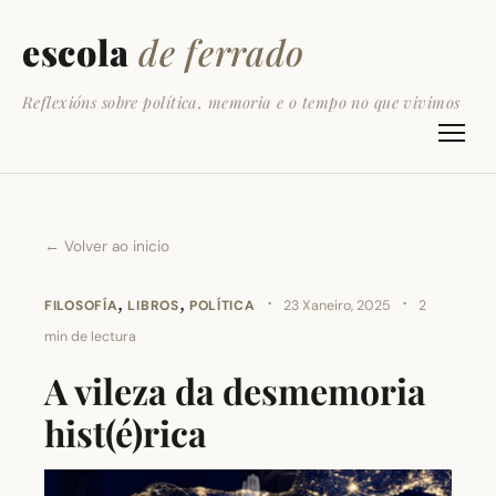
escola
de ferrado
Reflexións sobre política, memoria e o tempo no que vivimos
← Volver ao inicio
,
,
·
·
FILOSOFÍA
LIBROS
POLÍTICA
23 Xaneiro, 2025
2
min de lectura
A vileza da desmemoria
hist(é)rica