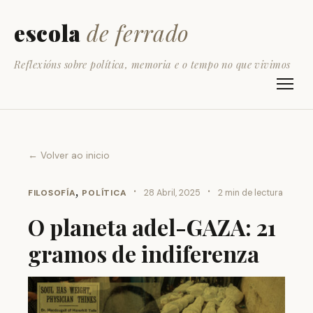
escola
de ferrado
Reflexións sobre política, memoria e o tempo no que vivimos
← Volver ao inicio
,
·
·
FILOSOFÍA
POLÍTICA
28 Abril, 2025
2 min de lectura
O planeta adel-GAZA: 21
gramos de indiferenza