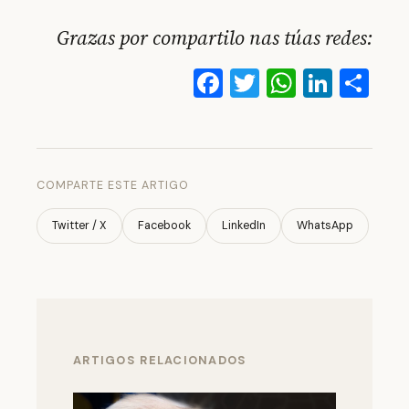
Grazas por compartilo nas túas redes:
Facebook
Twitter
WhatsA
Linke
Co
COMPARTE ESTE ARTIGO
Twitter / X
Facebook
LinkedIn
WhatsApp
ARTIGOS RELACIONADOS