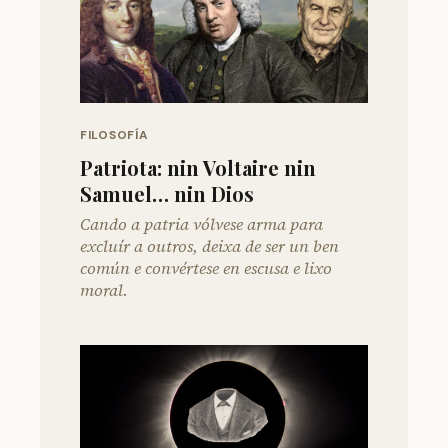
FILOSOFÍA
Patriota: nin Voltaire nin
Samuel… nin Dios
Cando a patria vólvese arma para
excluír a outros, deixa de ser un ben
común e convértese en escusa e lixo
moral.