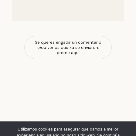
Se queres engadir un comentario
e/ou ver os que xa se enviaron,
preme aquí
escola de ferrado
Utilizamos cookies para asegurar que damos a mellor
experiencia ao usuario no noso sitio web. Se continúa