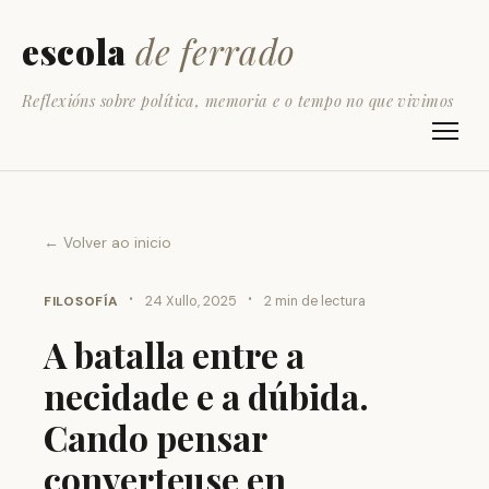
escola
de ferrado
Reflexións sobre política, memoria e o tempo no que vivimos
← Volver ao inicio
·
·
FILOSOFÍA
24 Xullo, 2025
2 min de lectura
A batalla entre a
necidade e a dúbida.
Cando pensar
converteuse en