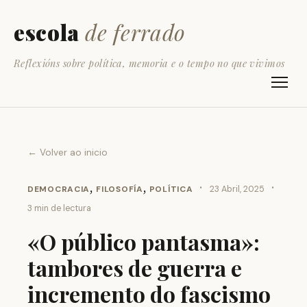
escola
de ferrado
Reflexións sobre política, memoria e o tempo no que vivimos
← Volver ao inicio
,
,
·
·
DEMOCRACIA
FILOSOFÍA
POLÍTICA
23 Abril, 2025
3 min de lectura
«O público pantasma»:
tambores de guerra e
incremento do fascismo