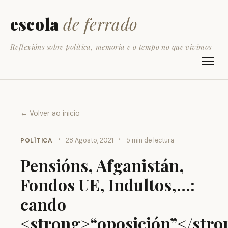
escola
de ferrado
Reflexións sobre política, memoria e o tempo no que vivimos
← Volver ao inicio
·
·
POLÍTICA
28 Agosto, 2021
5 min de lectura
Pensións, Afganistán,
Fondos UE, Indultos,…:
cando
<strong>“oposición”</stro