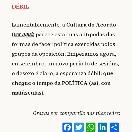
DÉBIL
Lamentablemente, a
Cultura do Acordo
(
ver aquí
) parece estar nas antípodas das
formas de facer política exercidas polos
grupos da oposición. Empezamos agora,
en setembro, un novo período de sesións,
o desexo é claro, a esperanza débil:
que
chegue o tempo da POLÍTICA (así, con
maiúsculas
).
Grazas por compartilo nas túas redes:
Facebook
Twitter
WhatsA
Linke
Co