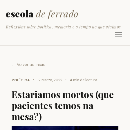
escola
de ferrado
Reflexións sobre política, memoria e o tempo no que vivimos
← Volver ao inicio
·
·
POLÍTICA
12 Marzo, 2022
4 min de lectura
Estariamos mortos (que
pacientes temos na
mesa?)