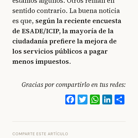
estamos algunos. Otros reman en
sentido contrario. La buena noticia
es que,
según la reciente encuesta
de ESADE/ICIP, la mayoría de la
ciudadanía prefiere la mejora de
los servicios públicos a pagar
menos impuestos
.
Gracias por compartirlo en tus redes:
Facebook
Twitter
WhatsA
Linke
Co
COMPARTE ESTE ARTÍCULO