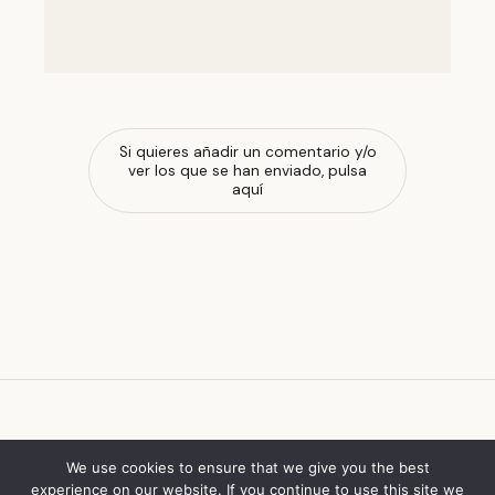
Si quieres añadir un comentario y/o
ver los que se han enviado, pulsa
aquí
escola de ferrado
We use cookies to ensure that we give you the best
experience on our website. If you continue to use this site we