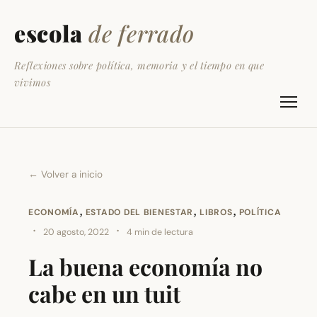
escola
de ferrado
Reflexiones sobre política, memoria y el tiempo en que
vivimos
← Volver a inicio
,
,
,
ECONOMÍA
ESTADO DEL BIENESTAR
LIBROS
POLÍTICA
·
·
20 agosto, 2022
4 min de lectura
La buena economía no
cabe en un tuit