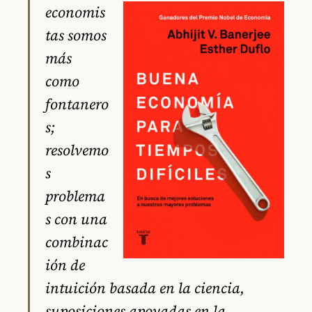
economis
tas somos
más
como
fontanero
s;
resolvemo
s
problema
s con una
combinac
ión de
intuición basada en la ciencia,
suposiciones apoyadas en la