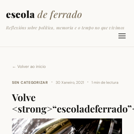
escola
de ferrado
Reflexións sobre política, memoria e o tempo no que vivimos
← Volver ao inicio
·
·
SEN CATEGORIZAR
30 Xaneiro, 2021
1 min de lectura
Volve
<strong>“escoladeferrado”