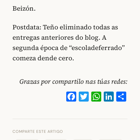
Beizón.
Postdata: Teño eliminado todas as
entregas anteriores do blog. A
segunda época de “escoladeferrado”
comeza dende cero.
Grazas por compartilo nas túas redes:
Facebook
Twitter
WhatsA
Linke
Co
COMPARTE ESTE ARTIGO