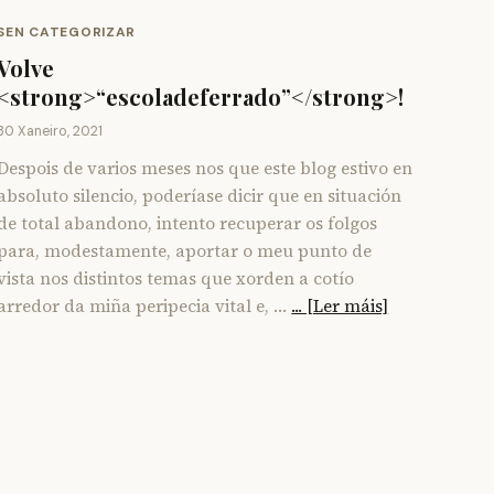
SEN CATEGORIZAR
Volve
<strong>“escoladeferrado”</strong>!
30 Xaneiro, 2021
Despois de varios meses nos que este blog estivo en
absoluto silencio, poderíase dicir que en situación
de total abandono, intento recuperar os folgos
para, modestamente, aportar o meu punto de
vista nos distintos temas que xorden a cotío
arredor da miña peripecia vital e, …
... [Ler máis]