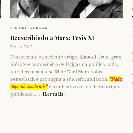
SEN CATEGORIZAR
Reescribindo a Marx: Tesis XI
7 Maio, 2022
Nun recente e excelente artigo,
Manuel Cruz
, gran
filósofo e compañeiro de fatigas na política cotiá,
fai referencia á
tese XI
de
Karl Marx
sobre
Feuerbach
e propugna a súa reformulación.
“Nada
depende xa de nós”
é o indicativo título de tal artigo
publicado …
... [Ler máis]