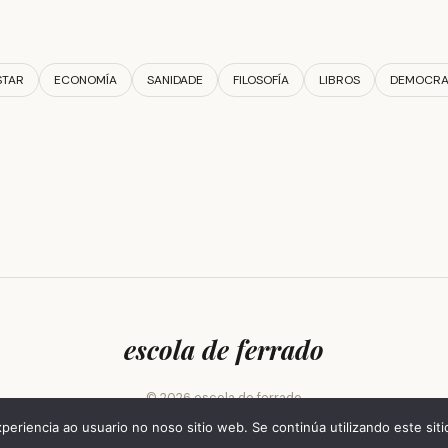
STAR
ECONOMÍA
SANIDADE
FILOSOFÍA
LIBROS
DEMOCRA
escola de ferrado
© 2026 escola de ferrado
periencia ao usuario no noso sitio web. Se continúa utilizando este si