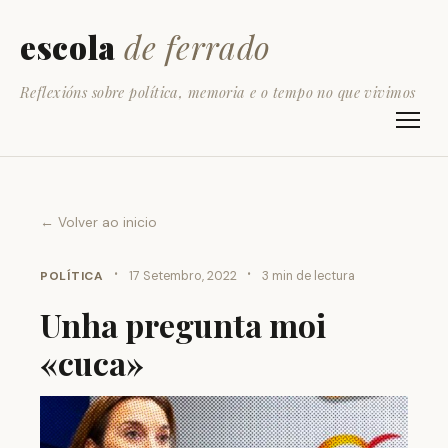
escola
de ferrado
Reflexións sobre política, memoria e o tempo no que vivimos
← Volver ao inicio
·
·
POLÍTICA
17 Setembro, 2022
3 min de lectura
Unha pregunta moi
«cuca»