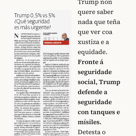
Trump non
quere saber
nada que teña
que ver coa
xustiza e a
equidade.
Fronte á
seguridade
social, Trump
defende a
seguridade
con tanques e
mísiles.
Detesta o