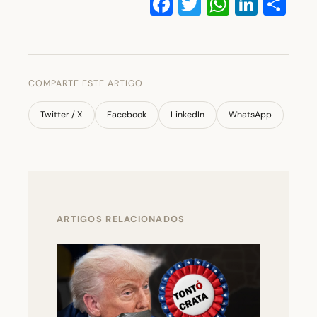
Facebook
Twitter
WhatsA
Linke
Co
COMPARTE ESTE ARTIGO
Twitter / X
Facebook
LinkedIn
WhatsApp
ARTIGOS RELACIONADOS