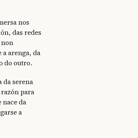
nmersa nos
ión, das redes
o non
 a arenga, da
o do outro.
a da serena
 razón para
e nace da
garse a