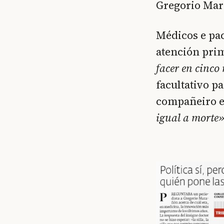
Gregorio Ma
Médicos e pa
atención pri
facer en cinco
facultativo p
compañeiro e
igual a morte