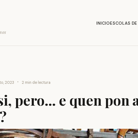
INICIO
ESCOLAS DE
mos
·
to, 2023
2 min de lectura
 si, pero… e quen pon 
?