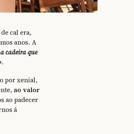
de cal era,
imos anos. A
 a cadeira que
»
.
o por xenial,
ente,
ao valor
os ao padecer
rnos á