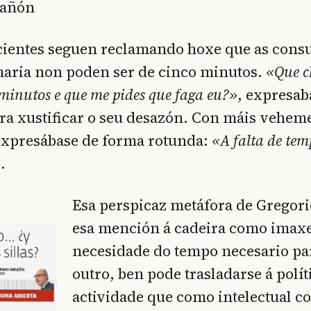
rañón
cientes seguen reclamando hoxe que as consu
maria non poden ser de cinco minutos.
«Que c
 minutos e que me pides que faga eu?»
, expresab
ara xustificar o seu desazón. Con máis vehem
xpresábase de forma rotunda:
«A falta de tem
»
.
Esa perspicaz metáfora de Gregor
esa mención á cadeira como imax
necesidade do tempo necesario par
outro, ben pode trasladarse á polít
actividade que como intelectual 