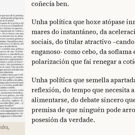
coñecía ben.
Unha política que hoxe atópase i
mares do instantáneo, da acelerac
sociais, do titular atractivo –cand
enganoso- como cebo, da soflama e
polarización que fai renegar a cotí
Unha política que semella apartad
reflexión, do tempo que necesita a
alimentarse, do debate sincero qu
premisa de que ninguén pode arro
posesión da verdade.
edra,