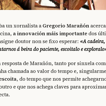
ba un xornalista a
Gregorio Marañón
acerca 
cina,
a innovación máis importante
dos últ
nsigne doutor non se fixo esperar:
«A cadeira,
tarnos á beira do paciente, escoitalo e exploralo
 resposta de Marañón, tanto por sinxela com
nha chamada ao valor do tempo e, singularm
escoita
, do tempo que nos permite achegarn
 outro e que nos achega claves para aproxima
ecta.