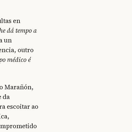
ltas en
he dá tempo a
a un
encia, outro
po médico é
io Marañón,
e da
a escoitar ao
ica,
comprometido