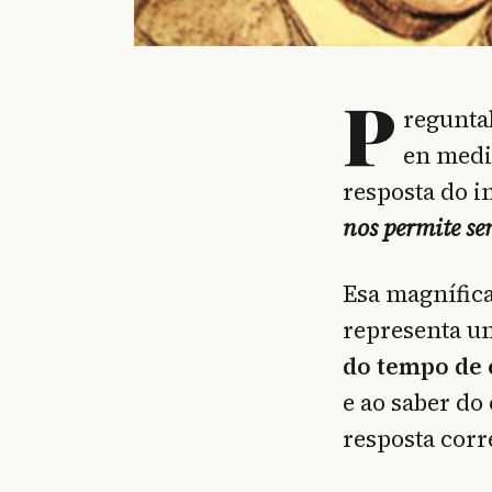
P
regunta
en medi
resposta do i
nos permite sen
Esa magnífica
representa u
do tempo de 
e ao saber do
resposta corr