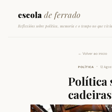
escola
de ferrado
Reflexións sobre política, memoria e o tempo no que vivi
← Volver ao inicio
·
POLÍTICA
12 Agos
Política
cadeiras