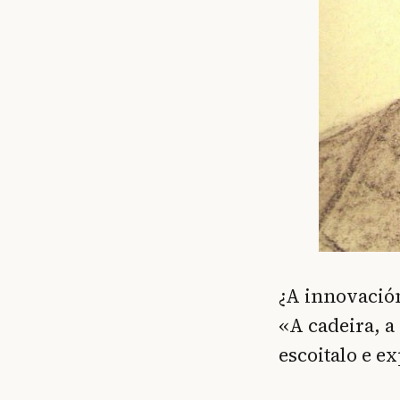
¿A innovació
«A cadeira, a
escoitalo e e