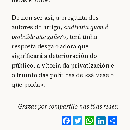
todas e todos.
De non ser así, a pregunta dos
autores do artigo,
«adiviña quen é
probable que gañe?»
, terá unha
resposta desgarradora que
significará a deterioración do
público, a vitoria da privatización e
o triunfo das políticas de «sálvese o
que poida».
Grazas por compartilo nas túas redes:
Facebook
Twitter
WhatsA
Linke
Co