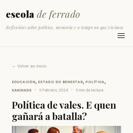
escola
de ferrado
Reflexións sobre política, memoria e o tempo no que vivimos
← Volver ao inicio
,
,
,
EDUCACIÓN
ESTADO DO BENESTAR
POLÍTICA
·
·
SANIDADE
11 Febreiro, 2024
3 min de lectura
Política de vales. E quen
gañará a batalla?