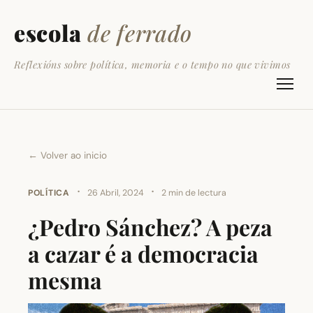
escola
de ferrado
Reflexións sobre política, memoria e o tempo no que vivimos
← Volver ao inicio
·
·
POLÍTICA
26 Abril, 2024
2 min de lectura
¿Pedro Sánchez? A peza
a cazar é a democracia
mesma