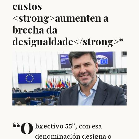
custos
<strong>aumenten a
brecha da
desigualdade</strong>“
“O
bxectivo 55”
, con esa
denominación designa o