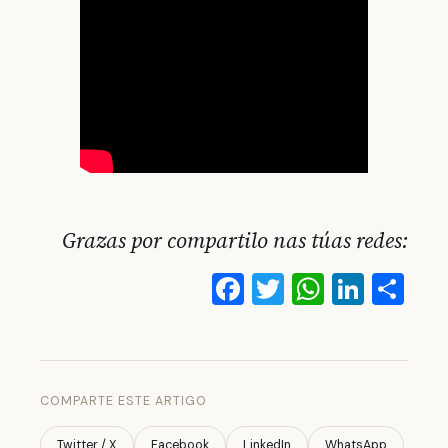
Grazas por compartilo nas túas redes:
Facebook
Twitter
WhatsA
Linke
Co
COMPARTE ESTE ARTIGO
Twitter / X
Facebook
LinkedIn
WhatsApp