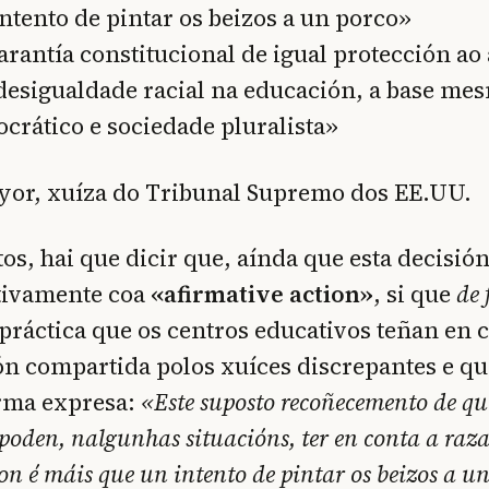
ntento de pintar os beizos a un porco»
arantía constitucional de igual protección ao
desigualdade racial na educación, a base me
rático e sociedade pluralista»
yor, xuíza do Tribunal Supremo dos EE.UU.
tos, hai que dicir que, aínda que esta decisió
itivamente coa
«afirmative action»
, si que
de 
práctica que os centros educativos teñan en 
ión compartida polos xuíces discrepantes e 
orma expresa:
«Este suposto recoñecemento de qu
poden, nalgunhas situacións, ter en conta a raza
non é máis que un intento de pintar os beizos a u