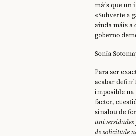
máis que un i
«Subverte a g
aínda máis a 
goberno democ
Sonia Sotoma
Para ser exac
acabar defin
imposible na 
factor, cuest
sinalou de f
universidades 
de solicitude 