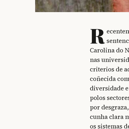
R
ecentem
sentenc
Carolina do N
nas universi
criterios de 
coñecida co
diversidade e
polos sectore
por desgraza,
cunha clara m
os sistemas d