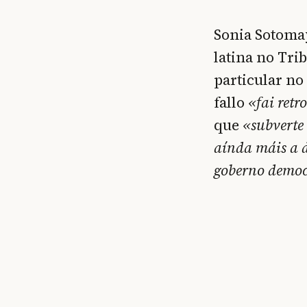
Sonia Sotomay
latina no Tri
particular no
fallo
«fai retr
que
«subverte 
aínda máis a 
goberno democr