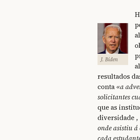
H
p
a
o
p
J. Biden
a
resultados da
conta
«a adver
solicitantes cu
que as instit
diversidade ,
onde asistiu á 
cada estudante