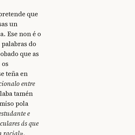
pretende que
sas un
a. Ese non é o
 palabras do
robado que as
 os
se teña en
cionalo entre
alaba tamén
omiso pola
estudante e
iculares ás que
n racial»
.