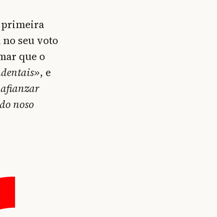
 primeira
 no seu voto
rmar que o
ndentais»
, e
 afianzar
 do noso