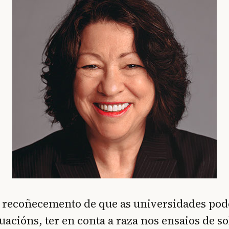
o recoñecemento de que as universidades pod
uacións, ter en conta a raza nos ensaios de so