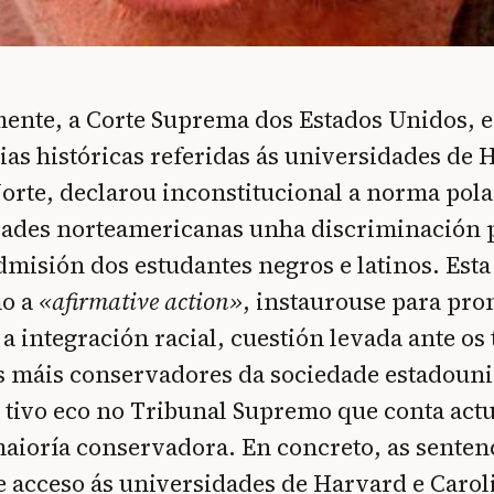
ente, a Corte Suprema dos Estados Unidos, 
ias históricas referidas ás universidades de 
orte, declarou inconstitucional a norma pola 
dades norteamericanas unha discriminación p
admisión dos estudantes negros e latinos. Esta
mo a
«afirmative action»
, instaurouse para pr
 a integración racial, cuestión levada ante os
s máis conservadores da sociedade estadouni
 tivo eco no Tribunal Supremo que conta act
aioría conservadora. En concreto, as senten
e acceso ás universidades de Harvard e Carol