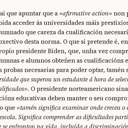
ai que apuntar que a
«afirmative action»
non 
oida acceder ás universidades máis prestixio
lumnado que careza da cualificación necesari
bxectivo desta norma. O que si pretende é, en
ropio presidente Biden, que, unha vez comp
lumnas e alumnos obteñen as cualificacións e
s probas necesarias para poder optar, tamén 
sidade que superou un estudante á hora de selec
alificados»
. O presidente norteamericano sin
ucións educativas deben manter o seu compr
 o que
«tamén significa examinar onde creceu o 
escola. Significa comprender as dificultades part
 se enfrontou na vida, incluída a discriminació