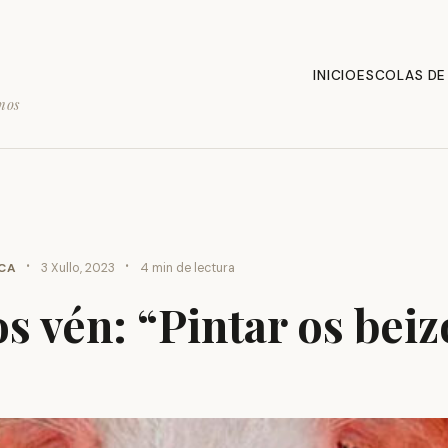
INICIO
ESCOLAS DE
mos
·
·
ICA
3 Xullo, 2023
4 min de lectura
s vén: “Pintar os beiz