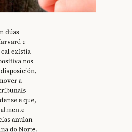
en dúas
Harvard e
cal existía
ositiva nos
 disposición,
omover a
 tribunais
dense e que,
ualmente
cias anulan
ina do Norte.