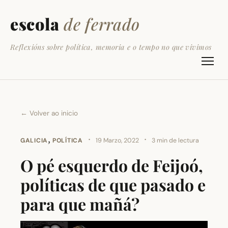
escola
de ferrado
Reflexións sobre política, memoria e o tempo no que vivimos
← Volver ao inicio
,
·
·
GALICIA
POLÍTICA
19 Marzo, 2022
3 min de lectura
O pé esquerdo de Feijoó,
políticas de que pasado e
para que mañá?