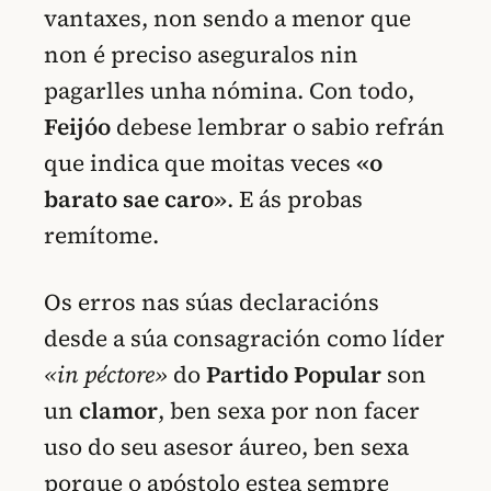
vantaxes, non sendo a menor que
non é preciso aseguralos nin
pagarlles unha nómina. Con todo,
Feijóo
debese lembrar o sabio refrán
que indica que moitas veces
«o
barato sae caro»
. E ás probas
remítome.
Os erros nas súas declaracións
desde a súa consagración como líder
«in péctore»
do
Partido Popular
son
un
clamor
, ben sexa por non facer
uso do seu asesor áureo, ben sexa
porque o apóstolo estea sempre