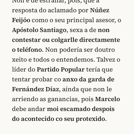
Non é de estrañar, pois, que a
resposta do aclamado por
Núñez
Feijóo
como o seu principal asesor, o
Apóstolo Santiago
, sexa a de
non
contestar ou colgarlle directamente
o teléfono
. Non podería ser doutro
xeito e todos o entendemos. Talvez o
líder do
Partido Popular
tería que
tentar probar co
anxo da garda de
Fernández Díaz
, aínda que non le
arriendo as ganancias, pois
Marcelo
debe andar
moi escamado despois
do acontecido co seu protexido
.