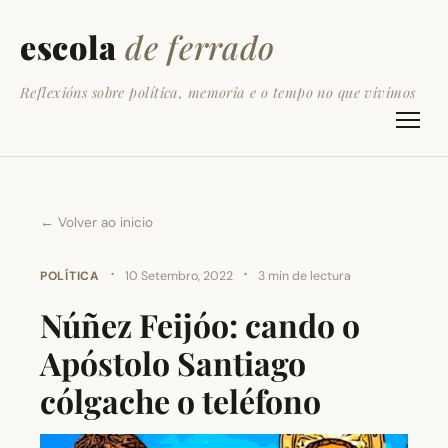
escola
de ferrado
Reflexións sobre política, memoria e o tempo no que vivimos
← Volver ao inicio
·
·
POLÍTICA
10 Setembro, 2022
3 min de lectura
Núñez Feijóo: cando o
Apóstolo Santiago
cólgache o teléfono