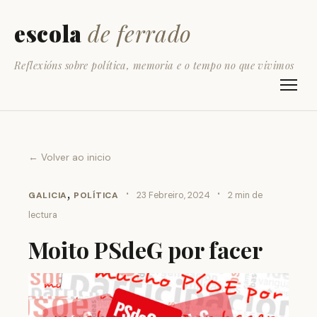
escola
de ferrado
Reflexións sobre política, memoria e o tempo no que vivimos
← Volver ao inicio
,
·
·
GALICIA
POLÍTICA
23 Febreiro, 2024
2 min de
lectura
Moito PSdeG por facer