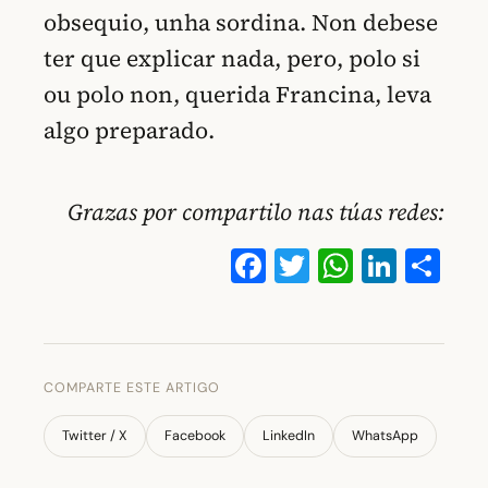
obsequio, unha sordina. Non debese
ter que explicar nada, pero, polo si
ou polo non, querida Francina, leva
algo preparado.
Grazas por compartilo nas túas redes:
Facebook
Twitter
WhatsA
Linke
Co
COMPARTE ESTE ARTIGO
Twitter / X
Facebook
LinkedIn
WhatsApp