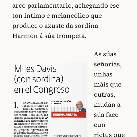
arco parlamentario, achegando ese
ton íntimo e melancólico que
produce o axuste da sordina
Harmon á súa trompeta.
As súas
señorías,
unhas
máis que
outras,
mudan a
súa face
cun
rictus que