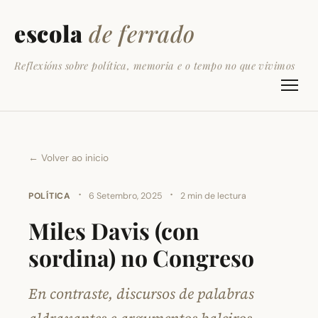
escola
de ferrado
Reflexións sobre política, memoria e o tempo no que vivimos
← Volver ao inicio
·
·
POLÍTICA
6 Setembro, 2025
2 min de lectura
Miles Davis (con
sordina) no Congreso
En contraste, discursos de palabras