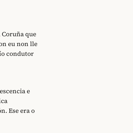
a Coruña que
n eu non lle
fío condutor
escencia e
ica
n. Ese era o