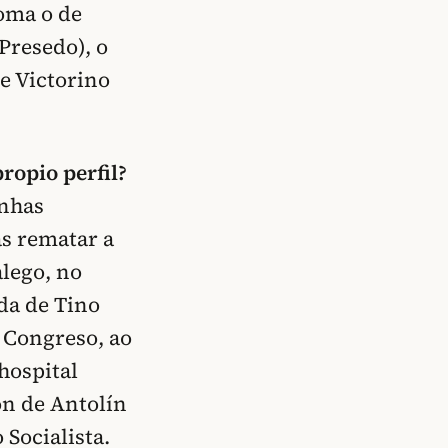
coma o de
Presedo), o
de Victorino
ropio perfil?
unhas
s rematar a
lego, no
da de Tino
 Congreso, ao
hospital
n de Antolín
 Socialista.