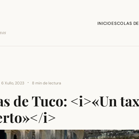
INICIO
ESCOLAS DE
mos
·
6 Xullo, 2023
8 min de lectura
 de Tuco: <i>«Un tax
erto»</i>