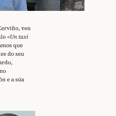
Cerviño, ven
ulo
«Un taxi
iamos que
tes do seu
ardo,
omo
ón e a súa