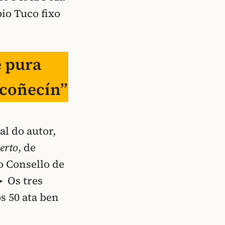
pio Tuco fixo
é pura
 coñecín”
al do autor,
erto
, de
o Consello de
► Os tres
s 50 ata ben