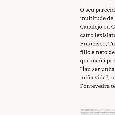
O seu parecid
multitude de 
Canalejo ou G
catro lexisla
Francisco, T
fillo e neto 
que mañá pr
“Ían ser unha
miña vida”, r
Pontevedra t