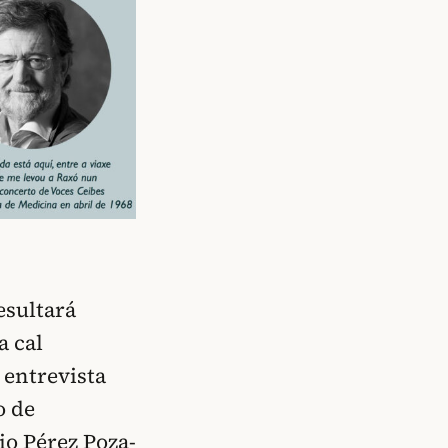
esultará
a cal
 entrevista
o de
io Pérez Poza-