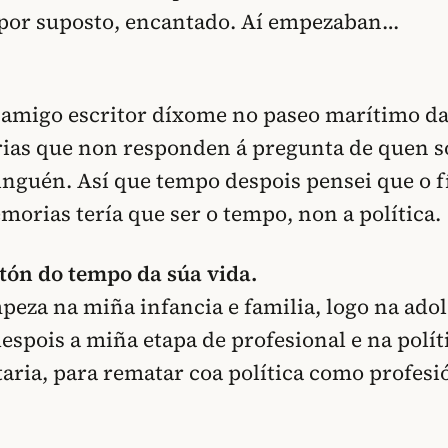
 por suposto, encantado. Aí empezaban…
o amigo escritor díxome no paseo marítimo d
as que non responden á pregunta de quen so
inguén. Así que tempo despois pensei que o 
orias tería que ser o tempo, non a política.
ntón do tempo da súa vida.
eza na miña infancia e familia, logo na adol
espois a miña etapa de profesional e na polít
ria, para rematar coa política como profesió