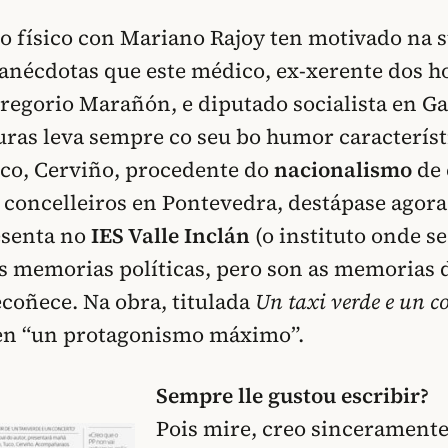
o físico con Mariano Rajoy ten motivado na s
anécdotas que este médico, ex-xerente dos ho
regorio Marañón, e diputado socialista en Ga
turas leva sempre co seu bo humor característ
uco, Cerviño, procedente do
nacionalismo
de
de concelleiros en Pontevedra, destápase agor
esenta no
IES Valle Inclán
(o instituto onde s
s memorias políticas, pero son as memorias 
ecoñece. Na obra, titulada
Un taxi verde e un c
en “un protagonismo máximo”.
Sempre lle gustou escribir?
Pois mire, creo sinceramente