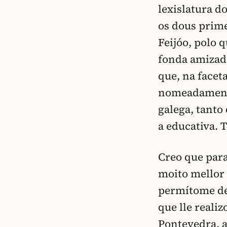
lexislatura d
os dous prim
Feijóo, polo 
fonda amizad
que, na facet
nomeadamente
galega, tanto
a educativa. 
Creo que para
moito mellor 
permítome dei
que lle reali
Pontevedra, a