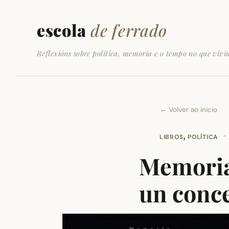
escola
de ferrado
Reflexións sobre política, memoria e o tempo no que vivi
← Volver ao inicio
,
·
LIBROS
POLÍTICA
Memorias
un conc