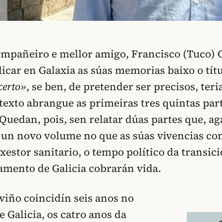
mpañeiro e mellor amigo, Francisco (Tuco) 
icar en Galaxia as súas memorias baixo o tít
certo»
, se ben, de pretender ser precisos, ter
 texto abrangue as primeiras tres quintas par
. Quedan, pois, sen relatar dúas partes que, ag
un novo volume no que as súas vivencias c
xestor sanitario, o tempo político da transici
amento de Galicia cobrarán vida.
iño coincidín seis anos no
 Galicia, os catro anos da