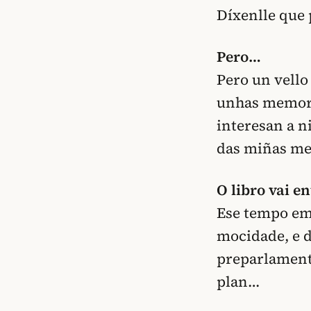
Díxenlle que
Pero…
Pero un vell
unhas memori
interesan a n
das miñas mem
O libro vai e
Ese tempo emp
mocidade, e d
preparlamenta
plan…