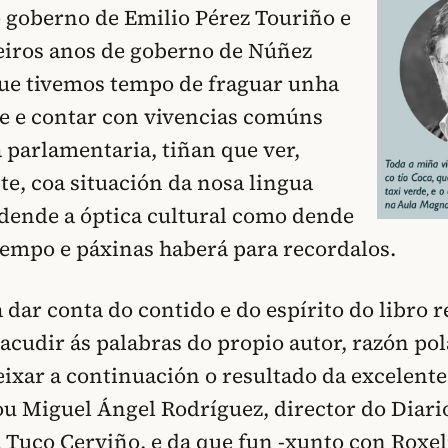
o goberno de Emilio Pérez Touriño e
eiros anos de goberno de Núñez
que tivemos tempo de fraguar unha
e e contar con vivencias comúns
a parlamentaria, tiñan que ver,
, coa situación da nosa lingua
 dende a óptica cultural como dende
Tempo e páxinas haberá para recordalos.
 dar conta do contido e do espírito do libro r
acudir ás palabras do propio autor, razón pol
xar a continuación o resultado da excelente
zou Miguel Ángel Rodríguez, director do Diari
 Tuco Cerviño, e da que fun -xunto con Roxel