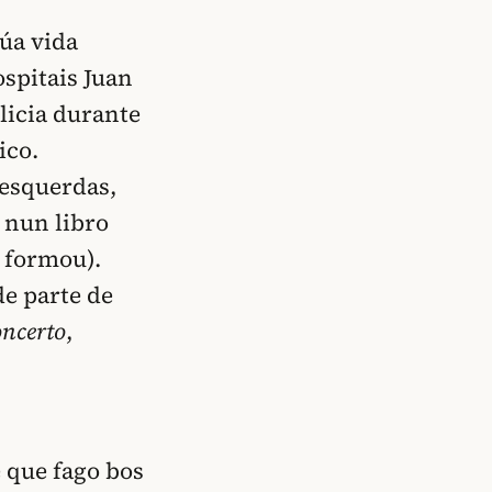
úa vida
spitais Juan
licia durante
ico.
 esquerdas,
a nun libro
e formou).
de parte de
oncerto
,
 que fago bos