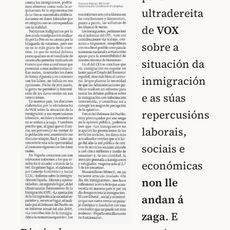
ultradereita
de
VOX
sobre a
situación da
inmigración
e as súas
repercusións
laborais,
sociais e
económicas
non lle
andan á
zaga
. E