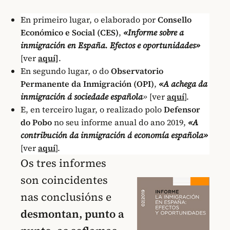
En primeiro lugar, o elaborado por
Consello
Económico e Social (CES)
,
«Informe sobre a
inmigración en España. Efectos e oportunidades»
[ver
aquí]
.
En segundo lugar, o do
Observatorio
Permanente da Inmigración (OPI)
,
«A achega da
inmigración á sociedade española
»
[ver
aquí
].
E, en terceiro lugar, o realizado polo
Defensor
do Pobo
no seu informe anual do ano 2019,
«A
contribución da inmigración á economía española»
[ver
aquí
].
Os tres informes
son coincidentes
nas conclusións e
desmontan, punto a