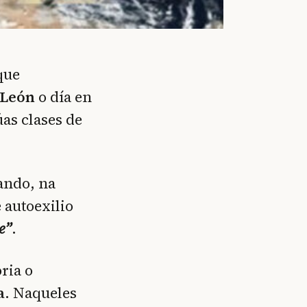
que
 León
o día en
úas clases de
ando, na
 autoexilio
e”
.
ria o
a
. Naqueles