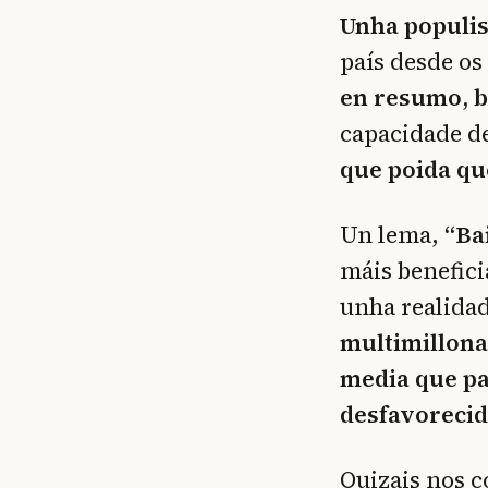
Unha populis
país desde os
en resumo, b
capacidade de
que poida que
Un lema,
“Ba
máis benefici
unha realida
multimillona
media que pa
desfavorecid
Quizais nos c