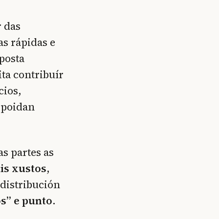
r das
as rápidas e
sposta
ta contribuír
cios,
s poidan
s partes as
is xustos
,
distribución
s” e punto.