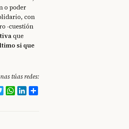
n o poder
lidario, con
ro -cuestión
tiva
que
ltimo si que
nas túas redes:
acebook
Twitter
WhatsApp
LinkedIn
Compartir