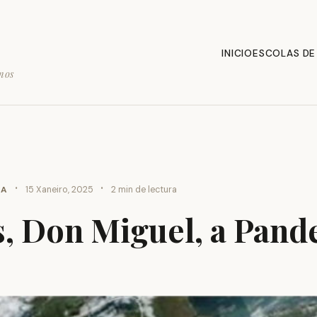
INICIO
ESCOLAS DE
mos
·
·
CA
15 Xaneiro, 2025
2 min de lectura
s, Don Miguel, a Pand