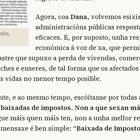
Agora, coa
Dana
, volvemos esixi
administracións públicas respost
edra,
eficaces. E, por suposto, unha re
económica á voz de xa, que permi
sastre que supuxo a perda de vivendas, comer
oches e enseres, de tal forma que os afectado
as vidas no menor tempo posible.
e, e ao mesmo tempo, escóitanse por todas a
 baixadas de impostos
.
Non a que sexan má
ue máis quen máis ten, non a unha mellor re
A mensaxe é ben simple:
“Baixada de Imposto