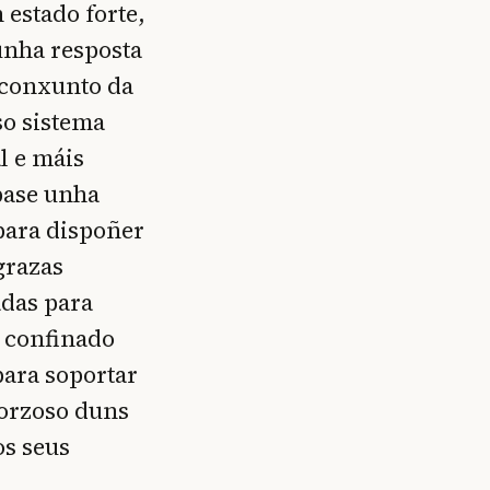
 estado forte,
unha resposta
o conxunto da
so sistema
l e máis
base unha
 para dispoñer
grazas
adas para
 confinado
para soportar
forzoso duns
os seus