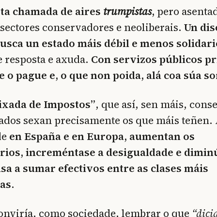
ta chamada de aires
trumpistas
,
pero asenta
 sectores conservadores e neoliberais.
Un dis
usca un estado máis débil e menos solidari
 resposta e axuda.
Con servizos públicos pr
 o pague e, o que non poida, alá coa súa so
ixada de Impostos”
, que así, sen máis, cons
ados sexan precisamente os que máis teñen. 
de
en España e en Europa, aumentan os
rios, increméntase a desigualdade e diminú
sa a sumar efectivos entre as clases máis
as.
onviría, como sociedade, lembrar o que
“dici