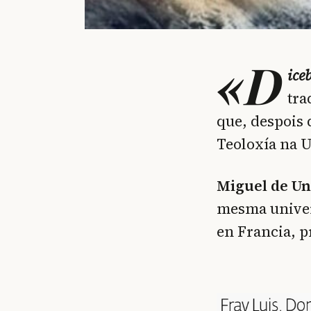
«D
ice
tra
que, despois 
Teoloxía na 
Miguel de U
mesma univers
en Francia, p