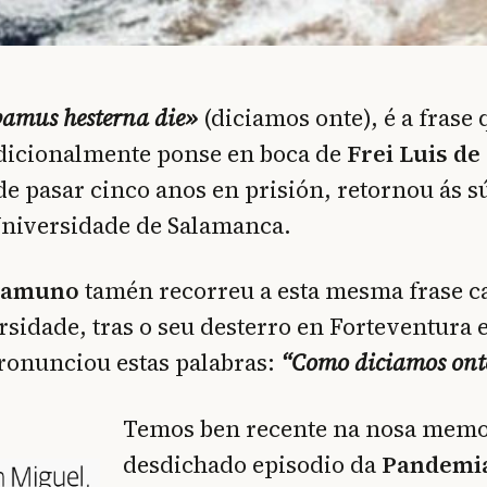
bamus hesterna die»
(diciamos onte), é a frase 
dicionalmente ponse en boca de
Frei Luis de
de pasar cinco anos en prisión, retornou ás s
Universidade de Salamanca.
namuno
tamén recorreu a esta mesma frase c
idade, tras o seu desterro en Forteventura e
ronunciou estas palabras:
“Como diciamos ont
Temos ben recente na nosa memo
desdichado episodio da
Pandemi