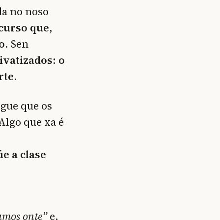
da no noso
curso que,
o
. Sen
ivatizados: o
rte.
egue que os
Algo que xa é
e a clase
amos onte”
e,