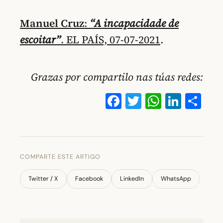
Manuel Cruz
:
“A incapacidade de
escoitar”
. EL PAÍS, 07-07-2021
.
Grazas por compartilo nas túas redes:
Facebook
Twitter
WhatsA
Linke
Co
COMPARTE ESTE ARTIGO
Twitter / X
Facebook
LinkedIn
WhatsApp