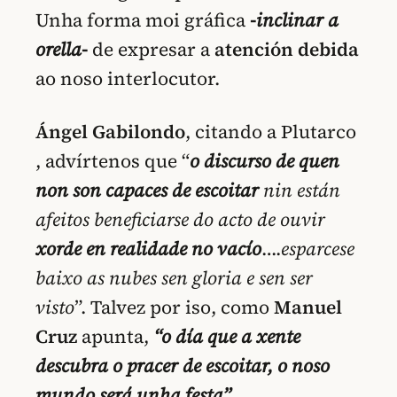
Unha forma moi gráfica
-inclinar a
orella-
de expresar a
atención debida
ao noso interlocutor.
Ángel Gabilondo
, citando a Plutarco
, advírtenos que “
o discurso de quen
non son capaces de escoitar
nin están
afeitos beneficiarse do acto de ouvir
xorde en realidade no vacío
….
esparcese
baixo as nubes sen gloria e sen ser
visto
”. Talvez por iso, como
Manuel
Cruz
apunta,
“o día que a xente
descubra o pracer de escoitar, o noso
mundo será unha festa”
.