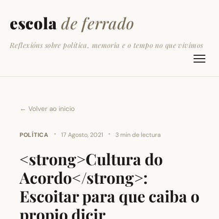
escola
de ferrado
Reflexións sobre política, memoria e o tempo no que vivimos
← Volver ao inicio
·
·
POLÍTICA
17 Agosto, 2021
3 min de lectura
<strong>Cultura do
Acordo</strong>:
Escoitar para que caiba o
propio dicir