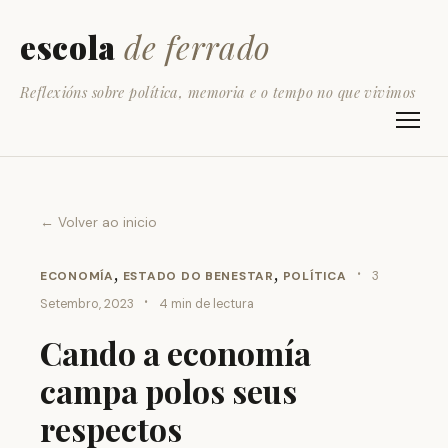
escola
de ferrado
Reflexións sobre política, memoria e o tempo no que vivimos
← Volver ao inicio
,
,
·
ECONOMÍA
ESTADO DO BENESTAR
POLÍTICA
3
·
Setembro, 2023
4 min de lectura
Cando a economía
campa polos seus
respectos