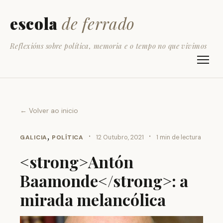
escola
de ferrado
Reflexións sobre política, memoria e o tempo no que vivimos
← Volver ao inicio
,
·
·
GALICIA
POLÍTICA
12 Outubro, 2021
1 min de lectura
<strong>Antón
Baamonde</strong>: a
mirada melancólica