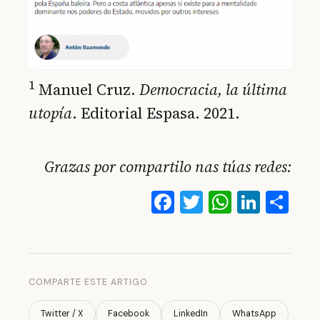
1
Manuel Cruz.
Democracia, la última
utopía
. Editorial Espasa. 2021.
Grazas por compartilo nas túas redes:
Facebook
Twitter
WhatsA
Linke
Co
COMPARTE ESTE ARTIGO
Twitter / X
Facebook
LinkedIn
WhatsApp